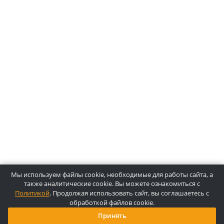
О компании Лидермед
O нас
Производители
Социальная деятельность
Оснащение кабинетов
Часто задаваемые вопросы
Отзывы
Статьи
Oплата
Цены, указанные на сайте, несмотря на регулярное
обновление, носят информационный характер и ни при как
условиях не являются публичной офертой, определяемой
положениями Статьи 437 ГК РФ. Пожалуйста, для уточнени
звоните по указанным телефонам или отправляйте запросы
электронной почте.
Копирайт © 2025, Лидермед, Все права защищены.
Powered By
Innovix Solutions