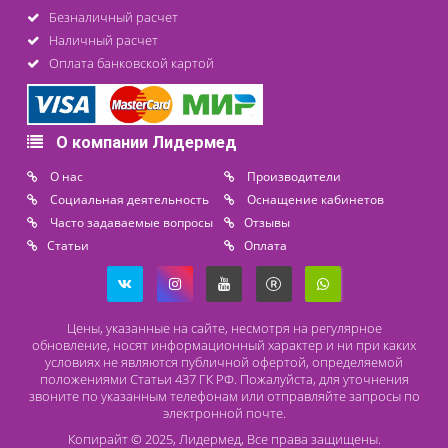
Контакты
8 (800) 444 14 28
+7 (812) 565 23 25
+7 (911) 975 18 51
+7 (931) 388 11 60
Расходные материалы
Lidermed.rf@yandex.ru
Адрес
196626, Санкт-Петербург, Шушары, ул. Пушкинская, 10 корп. 2
Способы оплаты
Безналичный расчет
Наличный расчет
Оплата банковской картой
О компании Лидермед
O нас
Производители