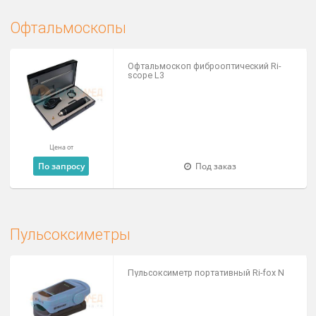
Диагностический набор прямой Riest
E-scope
По запросу
Доступно на складе
Лупы бинокулярные
Лупа бинокулярная SuperVu Galilean