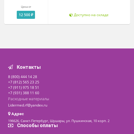
Жгуты кровостанавливающие
Пневможгут Komprimeter
(Комприметр)
Цена от
42 900 ₽
Доступно на складе
Жгут венозный Ri-Clip