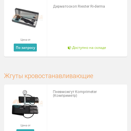
Пульсоксиметры
Пульсоксиметр портативный Ri-fox N
10 990 ₽
Под заказ
Спирографы и спиротесты
Спирометр портативный Spirotest