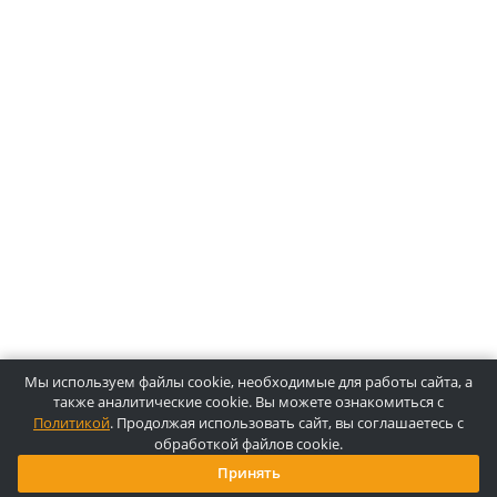
О компании Лидермед
O нас
Производители
Социальная деятельность
Оснащение кабинетов
Часто задаваемые вопросы
Отзывы
Статьи
Oплата
Цены, указанные на сайте, несмотря на регулярное
обновление, носят информационный характер и ни при как
условиях не являются публичной офертой, определяемой
положениями Статьи 437 ГК РФ. Пожалуйста, для уточнени
звоните по указанным телефонам или отправляйте запросы
электронной почте.
Копирайт © 2025, Лидермед, Все права защищены.
Powered By
Innovix Solutions