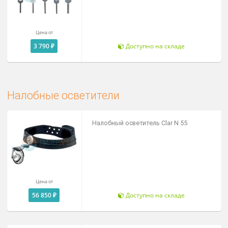
По запросу
Под заказ
Sets Камертон из алюминия по
Хартману
Цена от
3 790 ₽
Доступно на складе