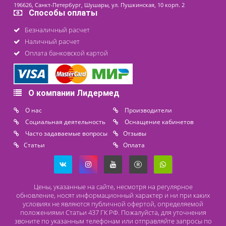
окуляров для сопряжения оптических осей;
количество ступеней (диапазон) увеличения
;
ширина поля зрения, резкость, четкость изображения
тип и мощность источника света;
эргономичность конструкции (варианты крепления)
;
разрешение видеокамеры
;
программное обеспечение.
Кроме того, каждый бинокулярный гинекологичес
кольпоскоп должен иметь соответствующий сертифика
декларацию.
Наше предложение
Компания «ЛИДЕРМЕД», поставщик медицинск
оборудования российских и зарубежных производител
предлагает купить операционные микроскопы, различ
типы кольпоскопов и системы визуализации не только 
диагностических целей, но и для прохожден
лицензирования. Наши цены доступны для всех катего
покупателей. Мы предоставляем возможность выбо
профессиональные консультационные услуги, осуществл
доставку товара во все регионы России, обеспечив
гарантийное сопровождение.