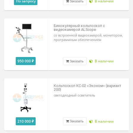
Видеокольпоскоп SLV-101
с монитором 21 дюйм и программным
обеспечением BMT GynLab
По запросу
В наличии
Заказать
Бинокулярный кольпоскоп с
видеокамерой ALScope
со встроенной видеокамерой, мониторо
программным обеспечением
950 000 ₽
В наличии
Заказать
Кольпоскоп КС-02 «Эконом» (вариан
200)