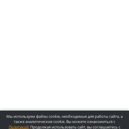
Оплата банковской картой
О компании Лидермед
O нас
Производители
Социальная деятельность
Оснащение кабинетов
Часто задаваемые вопросы
Отзывы
Статьи
Oплата
Цены, указанные на сайте, несмотря на регулярное
обновление, носят информационный характер и ни при как
условиях не являются публичной офертой, определяемой
положениями Статьи 437 ГК РФ. Пожалуйста, для уточнени
звоните по указанным телефонам или отправляйте запросы
электронной почте.
Копирайт © 2025, Лидермед, Все права защищены.