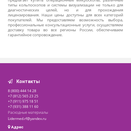
видеокамерам и источникам лазерного излучен
Современные видеокольпоскопы признаны сам
востребованным решением в оснащении гинекологическ
кабинета. Они позволяют проводить сложн
дифференциальную диагностику в условиях стационаро
профильных клиник.
Хирургические микроскопы
предназначены для оказа
высокотехнологичной медицинской помощи. О
отличаются апохроматической суперпросветленной опти
со стереоскопическим эффектом, инновационн
цифровыми технологиями, широким диапазон
фокусирования и масштабирования, возможнос
видеотрансляции. Данный тип оборудования позволяе
филигранной точностью проводить оперативн
вмешательства любой сложности.
Критерии, по которым оценивается качест
При выборе бинокулярного оптического устройс
необходимо обращать внимание на следующие параметры
свойства материалов, из которых изготовлены линз
окуляры;
наличие ахроматичных фильтров, апохроматич