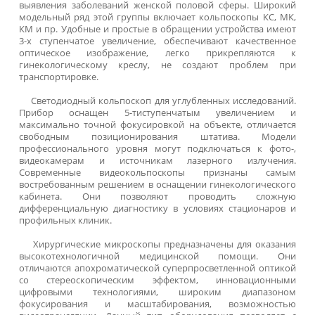
«Золотым стандартом» скрининга, диагностик
профилактики опухолевых процессов женск
репродуктивной сферы является кольпоскопи
Бинокулярный гинекологический кольпоскоп позволяе
кратчайшие сроки оценить состояние вульвы, влагалищ
шейки матки, и выявить незаметные глазу патологичес
процессы. Поэтому при оснащении гинекологическ
кабинета на первый план выступает вопрос о выб
оптического оборудования, повышающего диагностичес
ценность врачебного осмотра.
Возможности кольпоскопов
Кольпоскопией называется бесконтактная процеду
результативность которой во многом зависит от парамет
увеличивающего поле зрения аппарата. Современ
кольпоскопы, позволяющие проводить обзорное и деталь
исследование, способны увеличивать объекты от 3 до 40 р
Стереоскопические бинокулярные устройства с цифро
оптикой и безопасным источником холодного св
помогают диагностировать:
фоновые заболевания шейки матки (воспалительн
гиперпластические процессы, травматичес
повреждения);