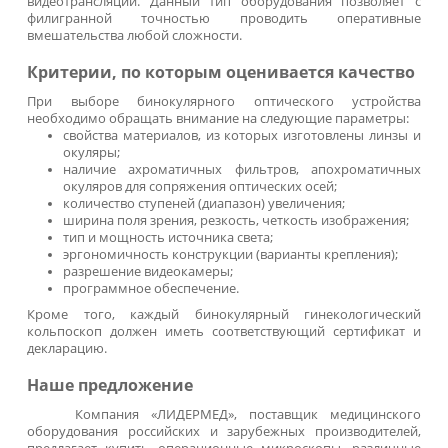
предраковые состояния
;
онкопатологии.
Модификации
Желающим купить кольпоскоп, в первую очередь, след
ознакомиться с модификациями и функциональн
возможностями аппаратов.
Модульное оптическое оборудование для рутин
врачебных осмотров, проводимых в целях ранн
выявления заболеваний женской половой сферы. Широ
модельный ряд этой группы включает кольпоскопы КС, 
КМ и пр. Удобные и простые в обращении устройства им
3-х ступенчатое увеличение, обеспечивают качествен
оптическое изображение, легко прикрепляютс
гинекологическому креслу, не создают проблем 
транспортировке.
Светодиодный кольпоскоп
для углубленных исследован
Прибор оснащен 5-тиступенчатым увеличением
максимально точной фокусировкой на объекте, отличае
свободным позиционирования штатива. Моде
профессионального уровня могут подключаться к фот