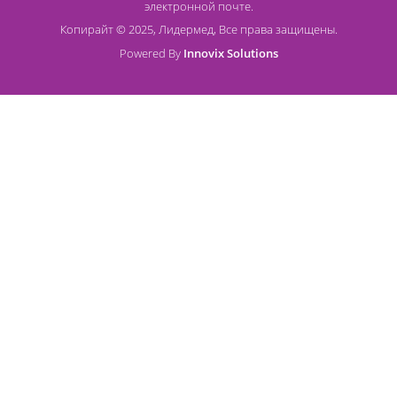
Контакты
8 (800) 444 14 28
+7 (812) 565 23 25
+7 (911) 975 18 51
+7 (931) 388 11 60
Расходные материалы
Lidermed.rf@yandex.ru
Адрес
196626, Санкт-Петербург, Шушары, ул. Пушкинская, 10 корп. 2
Способы оплаты
Безналичный расчет
Наличный расчет