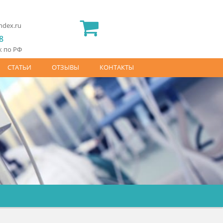
2) 565 23 25
idermed.rf@yandex.ru
800) 444 14 28
латный звонок по РФ
АЙС-ЛИСТ
СТАТЬИ
ОТЗЫВЫ
КОНТАКТЫ