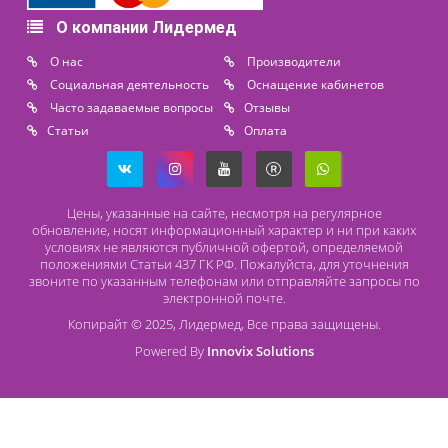
назначения и спектра действия по ценам ниже
среднерыночных. Среди аппаратов, доступных к заказу в
Санкт-Петербурге с последующей
доставкой
в любой регио
страны и ближнего зарубежья, наиболее востребованы:
•
аппараты для
УВЧ-
,
УЗТ-
,
КВЧ-терапии
;
•
приборы для
крио-
,
магнито-
,
свето-
и
лазерной терапии
;
•
бальнеологические
,
гальванизационные
,
дарсонвализационные установки
;
•
устройства для
аэроионотерапии
и
облучения крови
;
•
электростимуляторы
и
ингаляторы
;
•
разнообразные
комплектующие
и дополнительное
оборудования для физиотерапевтических процедур.
Обращаясь к нам для приобретения современных прибор
для восстановления и реабилитации, вы получаете
возможность заказать их по минимальной стоимости.