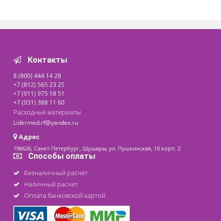
Электростимуляция
Каталог
Оборудование для физиотерапии
Восстановительное лечение и физиотерапия тесно
соседствуют, в ряде случаев служат эквивалентной заменой
медикаментам. Все чаще классическая медицина прибегает
помощи электрических импульсов, лазерных лучей,
магнитного поля. Именно поэтому оборудование для
физиотерапии сегодня особенно разнообразно и встречает
повсеместно: от рядовых районных поликлиник до
профессиональных восстановительных центров, санаторие
Компания «Лидермед» идет в ногу со временем и предлагае
купить оборудование для физиотерапии различного