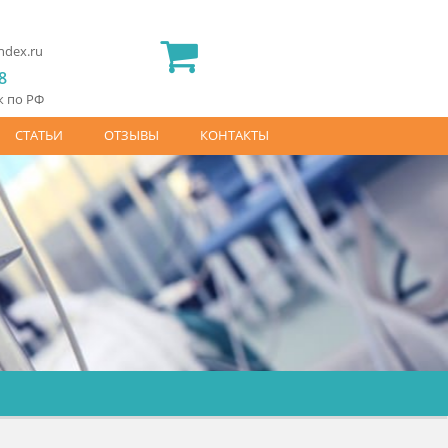
2) 565 23 25
idermed.rf@yandex.ru
800) 444 14 28
латный звонок по РФ
АЙС-ЛИСТ
СТАТЬИ
ОТЗЫВЫ
КОНТАКТЫ