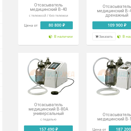
Отсасыватель
медицинский В-40
мед
с тележкой / без тележки
80 800 ₽
Цена от
В наличии
Зак