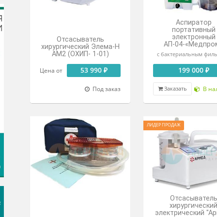
Элема-Н АМ3 (ОХИП- 1-
встро
01)
51 150 ₽
Под заказ
Заказать
Зак
Отсасыватель
АП
хирургический Элема-Н
АМ2 (ОХИП- 1-01)
с бак