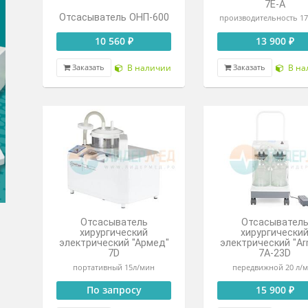
53 990 ₽
Цена от
Под заказ
Зак
ЛИДЕР ПРО
х
элект
Отсасыватель ОНП-600
произв
10 560 ₽