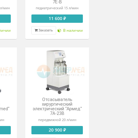
199 000 ₽
52 890 ₽
В наличии
Под заказ
азать
Заказать
ДАЖ
Отсасыватель
Отсасыватель
ирургический
хирургический
рический "Армед"
электрический "Армед"
7Е-А
7Е-В
одительность 17л/мин
педиатрический 15 л/мин
13 900 ₽
11 600 ₽