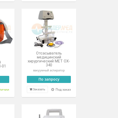
леоперационный
мый Элема-Н ПРО1
Отсасыватель
ема низковакуумной
медицинский
ации универсальная с
универсальный
цией расправления
VACUSON 40
легкого
73 890 ₽
По запросу
Под заказ
Под заказ
азать
Заказать
Отсасыватель
медицинский
Аспиратор