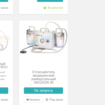
Отсасыватель
медицинский
Отсасыватель
хирургический
ицинский В-100
ОМХ-5/80–01 «Аксион»
187 200 ₽
103 400 ₽
т
Цена от
Под заказ
В наличии
Отсасыватель