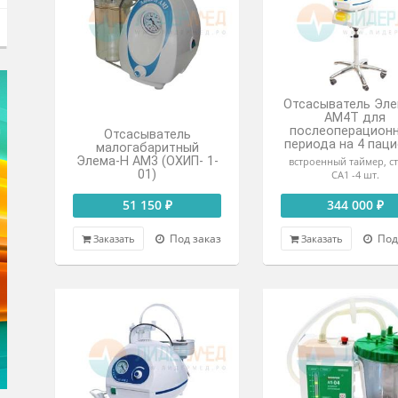
хирургический В-40
э
пор
с комбинированным
питанием
109 700 ₽
В наличии
Заказать
Зак
Отса
посл
Отсасыватель
перио
малогабаритный