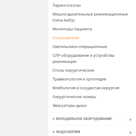
Аппараты ИВЛ
Аппараты электрохирургические
Дефибрилляторы
Дозаторы шприцевые и инфузионн
помпы
Кислородное оборудование
Концентраторы кислорода
Ларингоскопы
Мешки дыхательные реанимацион
(типа Амбу)
Мониторы пациента
Отсасыватели
Светильники операционные
СЛР-оборудование и устройства
реанимации