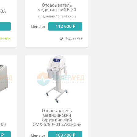
Отсасыватель
Отсасыватель
медицинский В-80
ицинский В-40А
дренажный
с педалью / с тележкой
109 900 ₽
112 600 ₽
Цена от
В наличии
Под заказ
азать