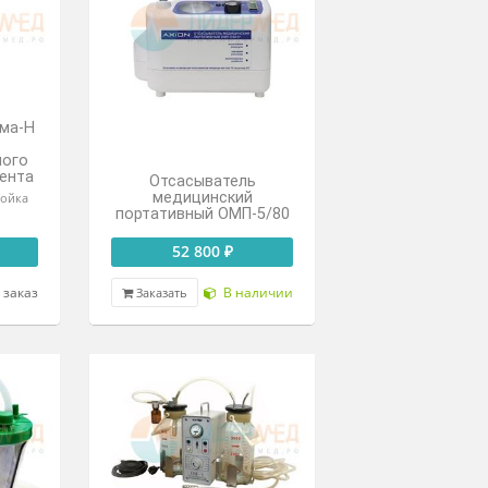
хирургический MET OX-
лектрический
340
тативный АЭП-01
«ВИХРЬ»
вакуумный аспиратор
40 000 ₽
По запросу
В наличии
Под заказ
азать
Заказать
сыватель Элема-Н
АМ4Т для
еоперационного
да на 4 пациента
Отсасыватель