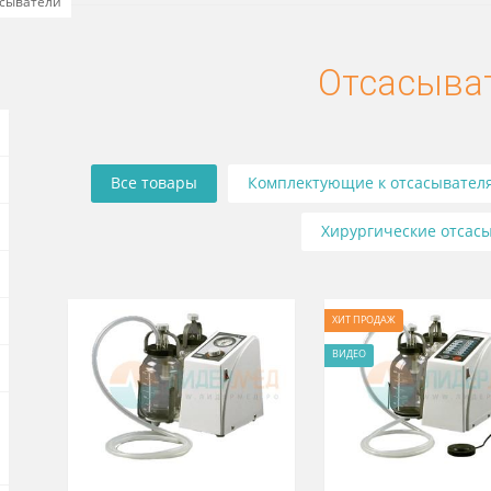
Отсасыватели
Отс
ОВ
Все товары
Комплектующие к 
Хирургич
ХИТ ПРОДА
ВИДЕО