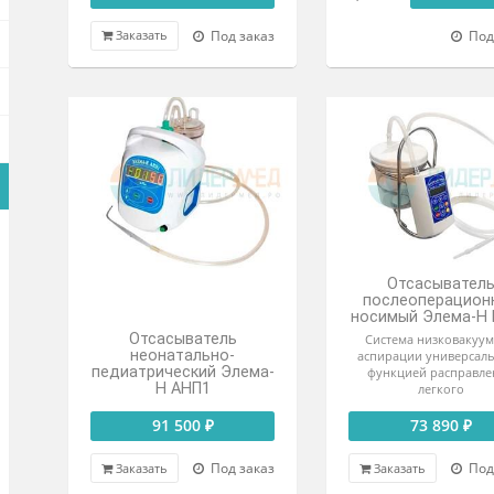
Отсасыватель
медицинский В-80А
универсальный
мед
с педалью
157 490 ₽
Цена о
Под заказ
Заказать