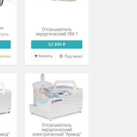
медицинский
енный таймер, стойка
портативный ОМП-5/80
СА1 -4 шт.
344 000 ₽
52 800 ₽
Под заказ
В наличии
азать
Заказать
Аспиратор
портативный
электронный
-04-«Медпром»
Отсасыватель
хирургический ОМ-1
териальным фильтром