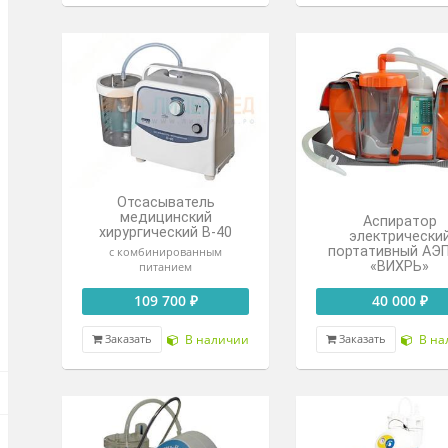
пос
носи
Отсасыватель
Сист
неонатально-
аспир
педиатрический Элема-
функ
Н АНП1
ые
91 500 ₽
Под заказ
Заказать
Зак
ные
Отсасыватель
медицинский