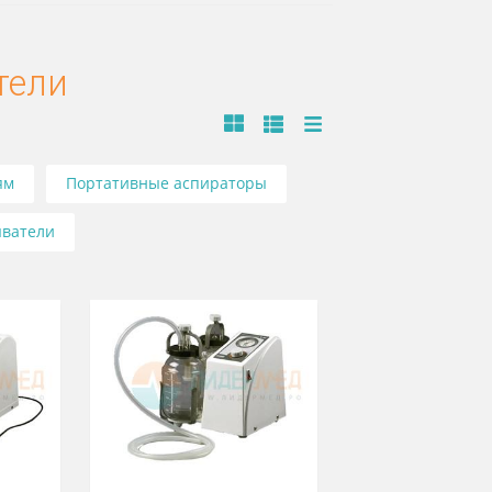
асыватели
отсасывателям
Портативные аспираторы
еские отсасыватели
Ж