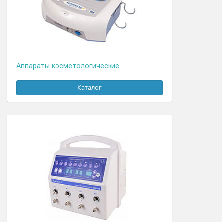
Аппараты косметологические
Каталог