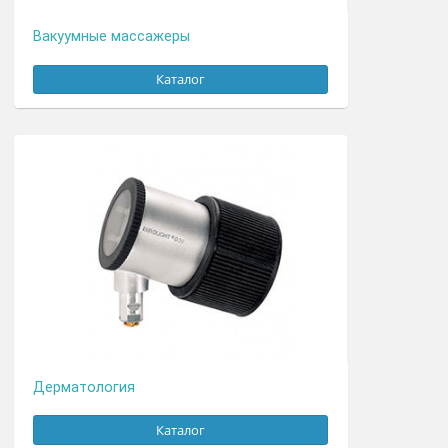
Вакуумные массажеры
Каталог