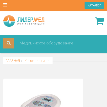
КАТА
ГЛАВНАЯ
Косметология