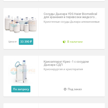
Промышленные и лабораторные, без
канистр
28 320 ₽
Под заказ
Цена от
Сосуды Дьюара YDS Haier Biomedical
для хранения и перевозки жидкого
азота
Криогенные сосуды Дьюара алюминиев
33 390 ₽
В наличии
Цена от
Криоаппарат Крио -1 с сосудом
Дьюара СДП