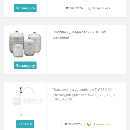
жидком азоте (-196°С) (набор
наконечников из 7 шт.)
260 000 ₽
В наличии
Заказать
Крионабор
для дерматологии, косметoлогии и
ларингологии
По запросу
Под заказ
Заказать
Сосуды Дьюара серии YDS Lab
алюминий