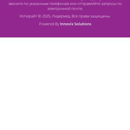
Представленные в компании «Лидермед» товары прошли 
регистрационные этапы, они выполнены из качествен
материалов и обладают длительным сроком эксплуатац
Также, в нашем каталоге вы можете найти перелив
устройство для жидкого азота, криоинструмен
крионаборы для локального замораживания тканей.
Свяжитесь с нами по бесплатной линии
8 (800) 444 14 28
или
оставьте заявку на почте
Lidermed.rf@yandex.ru
Контакты
8 (800) 444 14 28
+7 (812) 565 23 25
+7 (911) 975 18 51
+7 (931) 388 11 60