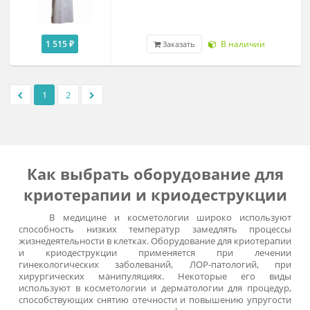
По запросу
Под заказ
Заказать
Криоперчатки CryoPlus
По запросу
Под заказ
Заказать
Роликовое основание PT-01-233/427
для сосудов Дьюара