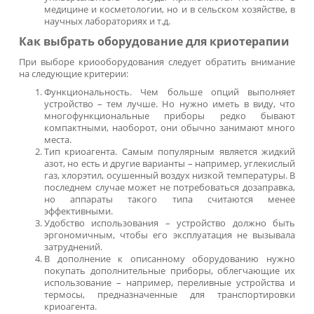
криотерапия, криомассаж. Эти процедуры применяются:
в ЛОР-практике;
для устранения новообразований разного типа;
для некоторых гинекологических манипуляций;
в хирургии;
в дерматологии – для удаления бородавок, папилло
угрей и многих других.
Для таких процедур клиники закупают криодеструктор, 
криохиругического воздействия на ткани жидким азото
целью быстрого замораживания и последующе
разрушения патологических тканей. Благодаря э
приборам можно эффективно бороться
новообразованиями на коже, слизистых и внутрен
органах.
Некоторые аппараты для криотерапии представляют со
отдельные устройства (например, криосауну). Другие – мо
использоваться совместно с оборудованием – наприм
сосуды Дьюара, переливные устройства и другие приборы 
транспортировки жидкого азота. Для криодеструк
используют приборы особого типа. Это криодеструкто
криостики и т.д.
Бывает и так, что аппараты являются составной час