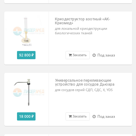
По запросу
Переливное устройство ПУ-525-50
для сосудов Дьюара YDS-20L, 30L, 35L, 50
L2025, L2050
27 500 ₽
В наличии
Заказать
Криодеструктор азотный «АК-
Криомед»