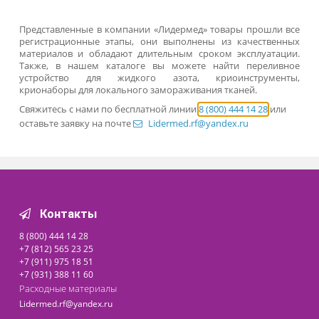
косметологических установок, которые иногда назыв
комбайнами. Многие кабинеты предпочитают именно та
варианты, поскольку это оборудование быстро окупается
счет многофункциональности.
Сосуды Дьюара и их особенности
Если клиника использует такие методы, как криотерапия,
необходимо приобрести сосуд Дьюара для жидкого азо
Это специальный вакуумный резервуар. Такое оборудова
используется для перевозки и хранения не только жидк
азота, но и других сжиженных газов, в том числе кислор
или аргона. Они обладают хорошими теплоизоляционн
свойствами, обеспечивающими хранение таких вещест
течение длительного времени.
Особенности сосудов Дьюара:
большой объем и возможность дозаправки в слу
необходимости;
низкие показатели испарения;
большой расчетный срок службы;
универсальность – сосуды применяются не тольк
медицине и косметологии, но и в сельском хозяйстве
научных лабораториях и т.д.