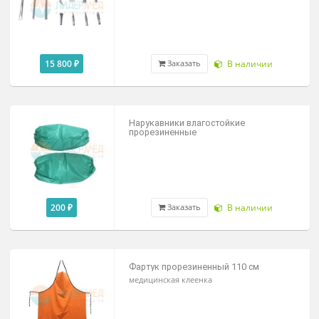
Аппарат для локальной криотерапии
азотно-воздушной струей
По запросу
Под заказ
Заказать
Криовалик из пористого никелида
титана для криомассажа
32 100 ₽
Под заказ
Цена от
Набор наконечников для
криодеструктора азотного "АК-
Криомед"