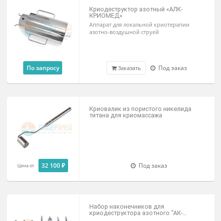
для локальной криодеструкции
биологических тканей
92 800 ₽
Под заказ
Заказать
Универсальное переливающее
устройство для сосудов Дьюара
для сосудов серий СДП, СДС, Х, YDS
18 000 ₽
Под заказ
Заказать
Криодеструктор азотный «АЛК-
КРИОМЕД»