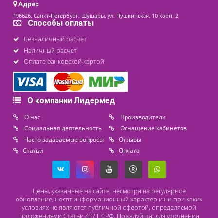
Как выбрать оборудование для криотерап
При выборе криооборудования следует обратить внима
на следующие критерии:
Функциональность. Чем больше опций выполн
устройство – тем лучше. Но нужно иметь в виду, 
многофункциональные приборы редко быва
компактными, наоборот, они обычно занимают мн
места.
Тип криоагента. Самым популярным является жид
азот, но есть и другие варианты – например, углекис
газ, хлорэтил, осушенный воздух низкой температуры
последнем случае может не потребоваться дозаправ
но аппараты такого типа считаются мен
эффективными.
Удобство использования – устройство должно б
эргономичным, чтобы его эксплуатация не вызыв
затруднений.
В дополнение к описанному оборудованию ну
покупать дополнительные приборы, облегчающие
использование – например, переливные устройств
термосы, предназначенные для транспортиро
криоагента.