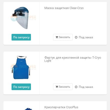
21 700 ₽
Под заказ
Заказать
Устройство переливное
универсальное УПУ-М1
19 990 ₽
В наличии
Заказать
Термос для жидкого азота
0,35л. / 1л. / 2л.