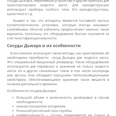
Как выбрать оборудование дл
криотерапии и криодеструкци
В медицине и косметологии широко использу
способность низких температур замедлять проце
жизнедеятельности в клетках. Оборудование для криотера
и криодеструкции применяется при лечен
гинекологических заболеваний, ЛОР-патологий, 
хирургических манипуляциях. Некоторые его в
используют в косметологии и дерматологии для процед
способствующих снятию отечности и повышению упруго
кожи, для устранения отдельных дефектов.
Криотерапия и криодеструкция: основн
особенности
Криотерапия как воздействие на ткани низки
температурами, является популярным методом лечения
ней относятся: криодеструкция, воздушная и локаль