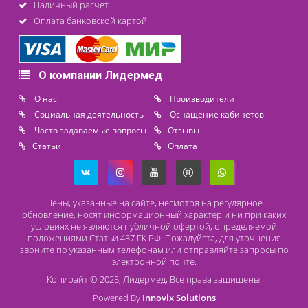
средствам.
Все столики имеют регистрационную документац
отвечают всем современным стандартам и мог
применяться для оснащения различных медицинс
учреждений, включая многопрофильные клиники.
Столики манипуляционные поставляют в разбор
состоянии. Удобная медицинская мебель позвол
организовать подходящую рабочую среду, ускор
проведение некоторых процедур и повысить их качество.
Мы предлагаем купить столики медицинские раз
производителей с широким диапазоном цен, если Вы
нашли какой либо товар на нашем сайте, просьба связатьс
менеджерами по телефону 8 (800) 444 14 28 или написать
электронной почте
Lidermed.rf@yandex.ru
.
Компания «Лидермед» занимается надежной постав
медицинского оборудования более 15 лет, мы акти
участвуем в аукционах и занимаемся комплекс
оснащением медицинских учреждений по потребностям
нашем каталоге более 3000 товаров медицинск
назначения, мы не останавливаемся на достигнутом, ката
товаров регулярно обновляется и дополняется.