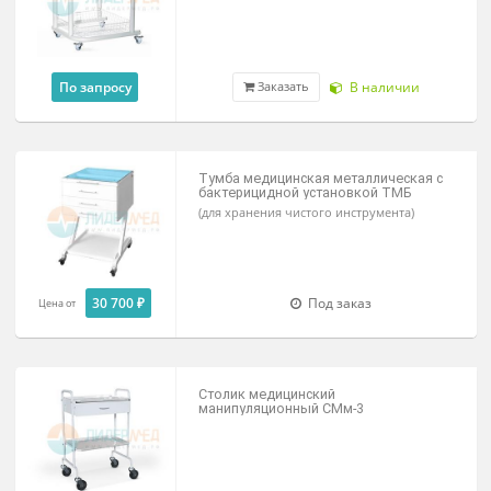
для перевязочных отделений
760х410х875мм
28 100 ₽
Под заказ
Заказать
Стол для аппаратов цито/
плазмафереза «Лидкор»
По запросу
В наличии
Заказать
Тумба медицинская металлическая 
бактерицидной установкой ТМБ