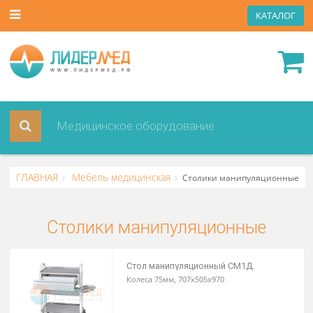
КАТА
ГЛАВНАЯ
Мебель медицинская
Столики манипуляцио
Столики манипуляционные
Стол манипуляционный СМ1Д
Колеса 75мм, 707х505х970