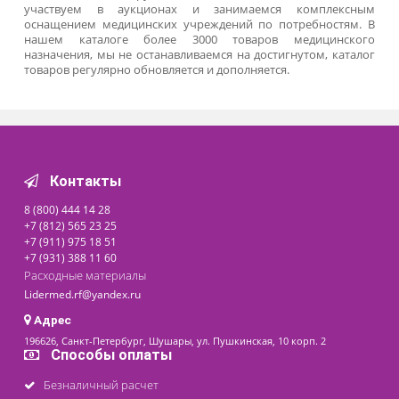
Передвижные манипуляционные медицинские стол
оснащены поворотными самоориентирующимися колеса
Во время перемещения они не оставляют следов на покры
пола. Примером такой модели является манипуляцион
столик МСК-548 с выдвижными ящиками. Он изготовлен
стали нержавеющего типа 0,8 мм.
Основание конструкции покрыто специальной краск
основой которой являются современные полимеры. 
устойчивы к применению распространенн
дезинфицирующих веществ.
Требования
К манипуляционным столикам предъявляют следующие
требования:
применение экологически чистых материалов,
соответствующих современным стандартам,
предъявляемых к подобным медицинским изделиям;
обеспечение технической безопасности пациентов и
медперсонала при эксплуатации столика;
надежность применяемых материалов;
высокие эксплуатационные характеристики;
устойчивость к применяемым дезинфицирующим