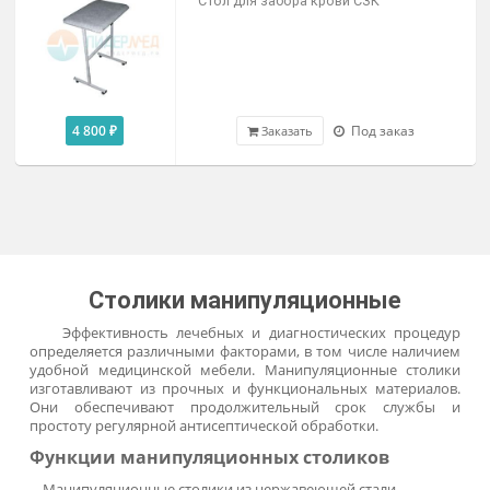
По запросу
Под заказ
Заказать
Стол с двумя ящиками с УФ-
облучателем
По запросу
Под заказ
Заказать
Стол для забора крови МД SM N
890/900x680x440мм