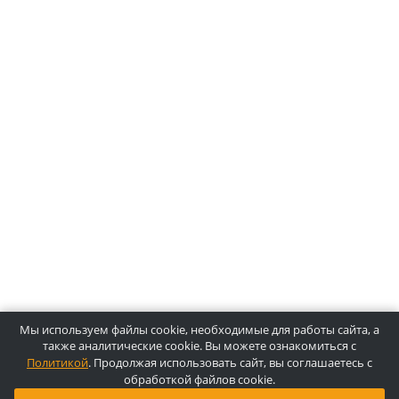
О компании Лидермед
O нас
Производители
Социальная деятельность
Оснащение кабинетов
Часто задаваемые вопросы
Отзывы
Статьи
Oплата
Цены, указанные на сайте, несмотря на регулярное
обновление, носят информационный характер и ни при как
условиях не являются публичной офертой, определяемой
положениями Статьи 437 ГК РФ. Пожалуйста, для уточнени
звоните по указанным телефонам или отправляйте запросы
электронной почте.
Копирайт © 2025, Лидермед, Все права защищены.
Powered By
Innovix Solutions