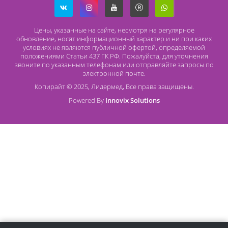
Безналичный расчет
Наличный расчет
Оплата банковской картой
О компании Лидермед
O нас
Производители
Социальная деятельность
Оснащение кабинетов
Часто задаваемые вопросы
Отзывы
Статьи
Oплата
Цены, указанные на сайте, несмотря на регулярное
обновление, носят информационный характер и ни при как
условиях не являются публичной офертой, определяемой
положениями Статьи 437 ГК РФ. Пожалуйста, для уточнени
звоните по указанным телефонам или отправляйте запросы