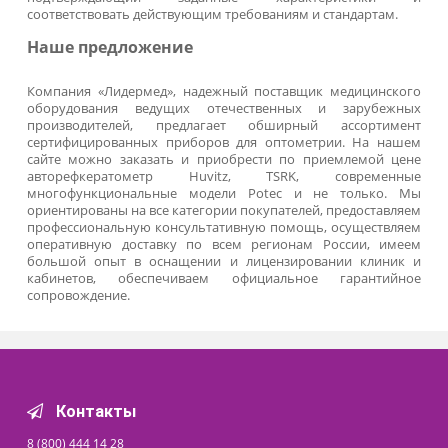
диагностировать кератоконус;
выявлять повреждение, воспаление рого
оболочки глаза;
определять диаметр роговицы и зрачка;
рассчитывать индивидуальные параметры ли
оценивать их посадку;
обнаруживать ранние аберрации второго порядка
проводить диагностику пер
микрохирургическими вмешательствами.
В основу действия прибора положен принц
фоторетиноскопии. Проецируемое им длинноволно
инфракрасное излучение не оказывает негативного влия
на здоровье. Компьютерное офтальмологическ
оборудование, объединившее функции рефкератометр
устройства для выявления аномалий рефракции (к приме
автоматический рефрактометр
Potec
) позволяет получ
комплексную информацию об оптических свойст
зрительного органа.
Основные технические характеристи
приборов
Желающим купить авторефкератометр, в первую очере