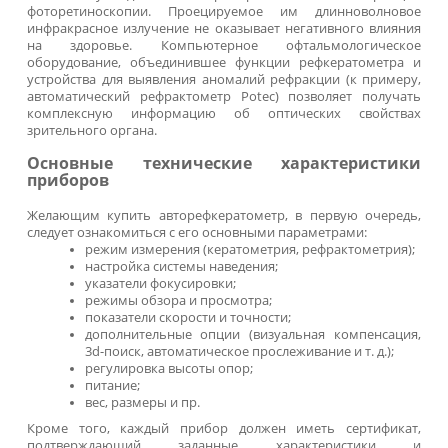
Заказать авторефкератометр
Обязательным условием правильной постановки диагн
при проблемах наружной капсулы глаза является ана
кривизны переднего фрагмента роговицы. Современ
многофункциональный афторефкератометр позволяе
сжатые сроки и без дополнительных исследований получ
максимум необходимой информации. Наличие эт
офтальмологического оборудования – залог стабильно
эффективной работы медицинских центров, кабинето
оптических салонов, специализирующихся на исправле
несовершенств зрительной системы.
Возможности авторефкератометров
Определение радиуса кривизны передней поверхно
роговицы называется кератометрией глаза. Благод
использованию автоматических приборов стало возмож
быстро и без ошибок проводить высокоточные измерен
полностью исключив человеческий фактор. Современ
авторефкератометр помогает