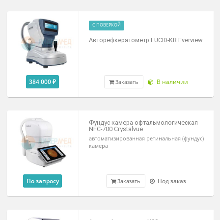
с функцией измерения аккомодации
По запросу
Под заказ
Заказать
С ПОВЕРКОЙ
Авторефкератометр LUCID-KR Evervi
384 000 ₽
В наличии
Заказать
Фундус-камера офтальмологическая
NFC-700 Crystalvue