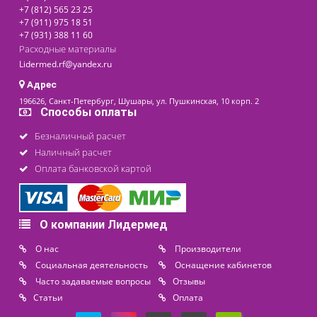
следует ознакомиться с его основными параметрами:
режим измерения (кератометрия, рефрактометри
настройка системы наведения
;
указатели фокусировки
;
режимы обзора и просмотра
;
показатели скорости и точности
;
дополнительные опции (визуальная компенсац
3
d
-поиск, автоматическое прослеживание и т. д.);
регулировка высоты опор
;
питание;
вес, размеры и пр.
Кроме того, каждый прибор должен иметь сертифик
подтверждающий заданные характеристики
соответствовать действующим требованиям и стандартам.
Наше предложение
Компания «Лидермед», надежный поставщик медицинск
оборудования ведущих отечественных и зарубеж
производителей, предлагает обширный ассортим
сертифицированных приборов для оптометрии. На на
сайте можно заказать и приобрести по приемлемой ц
авторефкератометр
Huvitz
,
TSRK
, современн