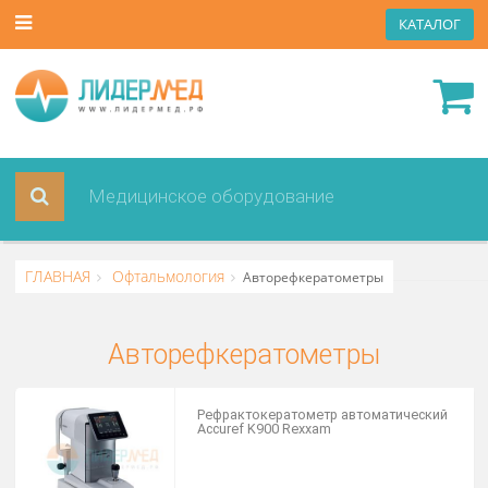
КАТА
ГЛАВНАЯ
Офтальмология
Авторефкератометры
Авторефкератометры
Рефрактокератометр автоматическ
Accuref K900 Rexxam