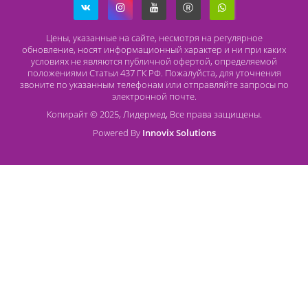
многофункциональные модели
Potec
и не только. 
ориентированы на все категории покупателей, предоставл
профессиональную консультативную помощь, осуществл
оперативную доставку по всем регионам России, им
большой опыт в оснащении и лицензировании клини
кабинетов, обеспечиваем официальное гарантий
сопровождение.
Контакты
8 (800) 444 14 28
+7 (812) 565 23 25
+7 (911) 975 18 51
+7 (931) 388 11 60
Расходные материалы
Lidermed.rf@yandex.ru
Адрес