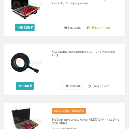
По запросу
Под заказ
Заказать
Набор пробных линз TL-35M
линзы в металлической оправе, Sph ±20D
Cyl ±6D, 226 предметов
149 800 ₽
В наличии
Заказать
Офтальмокомпенсатор призменный
ОКП