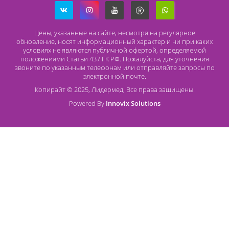
196626, Санкт-Петербург, Шушары, ул. Пушкинская, 10 корп. 2
Способы оплаты
Безналичный расчет
Наличный расчет
Оплата банковской картой
О компании Лидермед
O нас
Производители
Социальная деятельность
Оснащение кабинетов
Часто задаваемые вопросы
Отзывы
Статьи
Oплата
Цены, указанные на сайте, несмотря на регулярное
обновление, носят информационный характер и ни при как