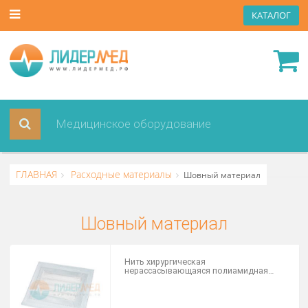
КАТА
ГЛАВНАЯ
Расходные материалы
Шовный материал
Шовный материал
Нить хирургическая
нерассасывающаяся полиамидная