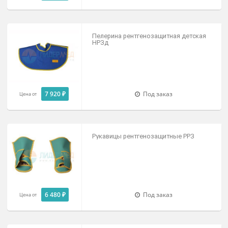
Воротник рентгенозащитный детски
ВРЗ-«Р-К»
2 490 ₽
В наличии
Цена от
Воротник рентгенозащитный детски
ВРЗд
4 550 ₽
Под заказ
Цена от