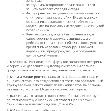
Рентгенозащитная одежда
: виды и
характеристики
Рентген наносит организму человека непоправимый вред. 
время проведения медицинских обследований и процедур
необходима рентгензащита медперсонала и пациентов.
Компания «Лидермед» предлагает широкий ассортимент
моделей одежды от облучения.
Ассортимент и виды рентгенозащитной одежды
Комплексное оснащение рентгеновских кабинетов
подразумевает обеспечение оптимальных и безопасных
условий как работы персонала, так и приема пациентов.
Рентгенодежда является безопасной, эргономичной и
долговечной, она производится из специальных материало
таких как:
просвинцованная резина – тяжелая по весу;