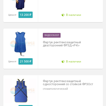
Фартук рентгенозащитный
односторонний ФРЗО-«Р-К»
13 200 ₽
В наличии
Цена от
ВИДЕООБЗОР
Фартук рентгенозащитный
двусторонний ФРЗД-«Р-К»
21 500 ₽
В наличии
Цена от