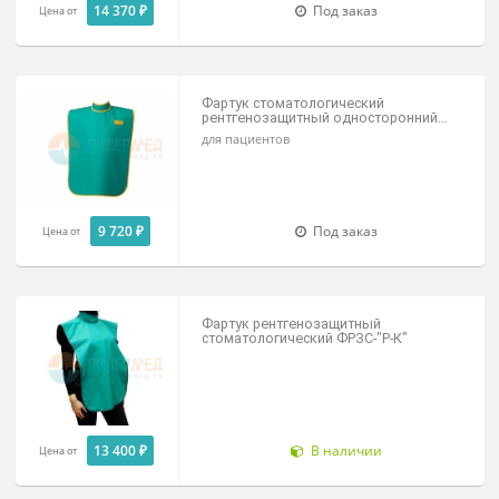
Фартук рентгенозащитный
односторонний со стойкой ФРЗОст
стоматологический
14 370 ₽
Под заказ
Цена от
Фартук стоматологический
рентгенозащитный односторонний
ФРЗС
для пациентов
9 720 ₽
Под заказ
Цена от