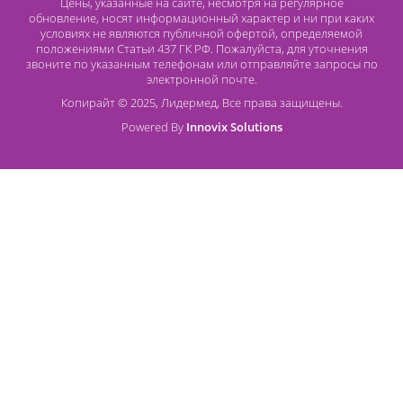
ширмы и оборудование для сушки и обработки
радиограмм
,
баритовая штукатурка
.
Если Вы хотите купить фартук рентгенозащитный или друг
оборудование для рентгенкабинета, обращайтесь в
компанию «Лидермед» и вы получите качественный товар
отечественных производителей и доступные цены. Изделия
сертифицированы и имеют всю разрешительную
документацию. Просто позвоните по телефону на сайте.
Ознакомьтесь с более подробной информацией по
«Устройство и эксплуатация рентгеновских
кабинетов»
СанПиН 2.6.1.1192-03.
Контакты
8 (800) 444 14 28