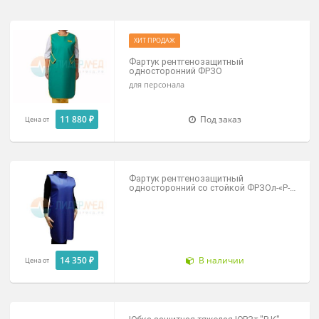
для пациентов
для персонала
очки
ХИТ ПРОДАЖ
Фартук рентгенозащитный
односторонний ФРЗО
для персонала
11 880 ₽
Под заказ
Цена от
Фартук рентгенозащитный
односторонний со стойкой ФРЗОл-«Р
К»