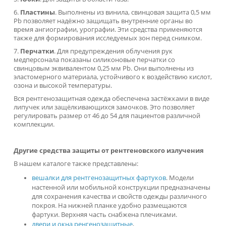
многослойный полихлорвинил – более легкий 
мягкий материал, немного дороже стоимости
резины.
Все изделия имеют свинцовый слой с эквивалентом от 0.25
Pb - 0,50 мм Pb, обеспечивающего защиту от излучения.
Соответственно, чем выше коэффициент, тем слабее
излучение и тяжелее вес фартука. Одежда не подвержена
деформации и подлежит регулярной влажной обработке и
дезинфекции.
Ассортимент представлен моделями различного покроя в
зависимости от назначения:
1.
Фартуки
. Наиболее часто используемое изделие, благод
регулировке и равномерному распределению веса. Больш
ассортимент и модификации моделей:
Фартуки односторонние для защиты передней
зоны тела.
Фартуки двухсторонние предназначены для
защиты человека спереди и сзади.
Фартук рентгенозащитный стоматологически
отличается наличием стойки. Входят в список
оснащения стоматологических кабинетов.