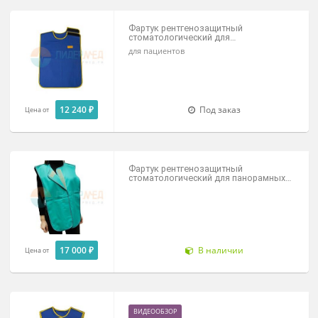
Фартук рентгенозащитный
стоматологический ФРЗС-"Р-К"
13 400 ₽
В наличии
Цена от
Фартук рентгенозащитный
стоматологический для
ортопантомографии ФРЗСор
для пациентов
12 240 ₽
Под заказ
Цена от