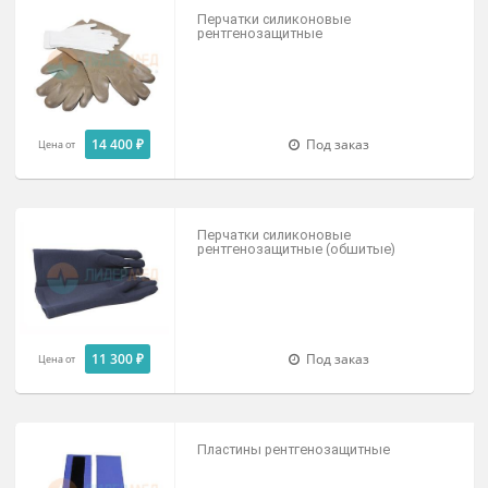
Передник рентгенозащитный детски
ПРЗГл-«Р-К»
рост 120-134
4 200 ₽
В наличии
Цена от
Пелерина рентгенозащитная детска
НРЗд
7 920 ₽
Под заказ
Цена от
Рукавицы рентгенозащитные РРЗ