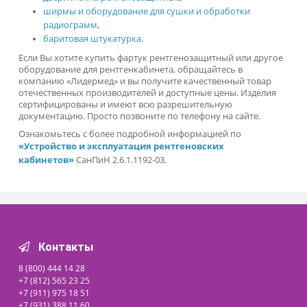
Модели для панорамных исследований с защи
позвоночника.
Рентгенодежда для детей выполнена в виде
одностороннего фартука, защищающего
ребёнка от горла до голеней. Он используется 
время снимка головы, зубов, рук. Снабжён
воротником, предупреждающим облучение
щитовидной железы.
2.
Пелерины
. Разновидность фартуков составляют пелери
и воротники для защиты щитовидной железы и органов
грудной клетки во время исследования челюсти, черепа.
3.
Очки и маски рентгенозащитные
. Защищают глаза и
лицо от негативного воздействия рентгена, это обязательн
атрибут врачей, работающих вблизи аппаратов. Выполнен
из защитного стекла. Модели классической формы.
4.
Шапочки
. Для защиты головы медработники использую
рентгенозащитную шапочку, изготовленную из резины.
Свинцовый эквивалент изделия 0,25 мм Pb.
5.
Юбки
. Для защиты в области таза.
6.
Пластины
. Выполнены из винила, свинцовая защита 0,5
Pb позволяет надёжно защищать внутренние органы во