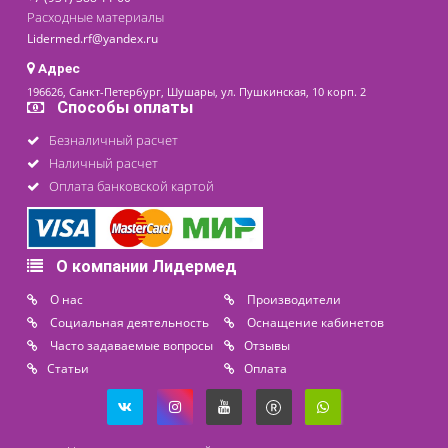
время ангиографии, урографии. Эти средства применяются
также для формирования исследуемых зон перед снимком.
7.
Перчатки
. Для предупреждения облучения рук
медперсонала показаны силиконовые перчатки со
свинцовым эквивалентом 0,25 мм Pb. Они выполнены из
эластомерного материала, устойчивого к воздействию кисл
озона и высокой температуры.
Вся рентгенозащитная одежда обеспечена застёжками в ви
липучек или защёлкивающихся замочков. Это позволяет
регулировать размер от 46 до 54 для пациентов различной
комплекции.
Другие средства защиты от рентгеновского излучени
В нашем каталоге также представлены:
вешалки для рентгенозащитных фартуков
.
Модели
настенной или мобильной конструкции предназначе
для сохранения качества и свойств одежды различног
покроя. На нижней планке удобно размещаются
фартуки. Верхняя часть снабжена плечиками.
двери и окна ренгенозащитные
,