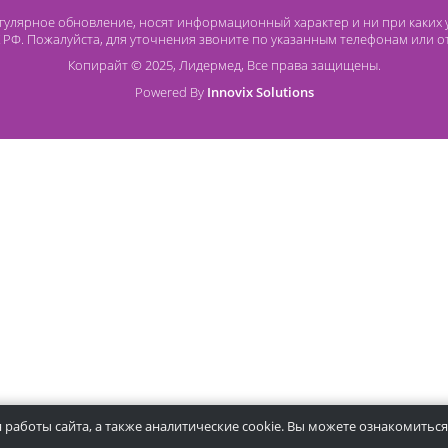
Способы оплаты
О
Безналичный расчет
O 
Наличный расчет
Со
Оплата банковской картой
Ча
Ст
ря на регулярное обновление, носят информационный характер и
437 ГК РФ. Пожалуйста, для уточнения звоните по указанным те
Копирайт © 2025, Лидермед, Все права защищ