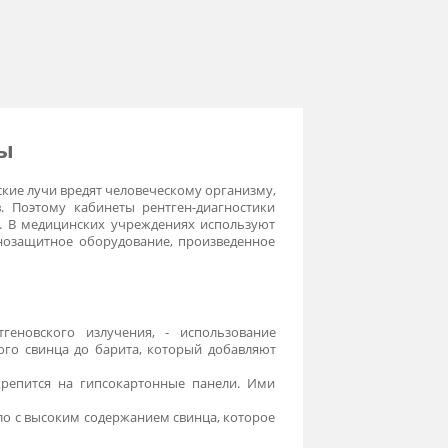
а, ширмы
вии рентгеновские лучи вредят человеческому организму,
ена веществ. Поэтому кабинеты рентген-диагностики