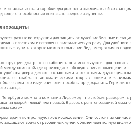
иями, которые препятствуют проникновению лучей за преде
конструкций: двери, окна и ширмы. Компания Лидермед пред
.
защиты
защищающих пациентов и медицинских работников от изл
стройства рентгенкабинетов применяют несколько материало
ах и ширмах с рентгенозащитой используют:
роизводят строго по ГОСТу, один из самых популярных мат
 рентген-кабинетов, чтобы вредное излучение не просачивалос
- из него изготавливают окна и прозрачные перегородки. Это 
сти обычному стеклу.
инцовая монтажная лента и коробки для розеток и выключателе
ария, обладающего способностью впитывать вредное излучение.
 рентгенозащиты
а используются разные конструкции для защиты от лучей: моб
оторые отделаны пластиком и вставлены в металлическую рам
енозащитные, купить которые можно в компании Лидермед, от