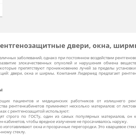
Рентгенозащитные двери, окн
стика различных заболеваний, однако при постоянном воздейст
цируя развитие злокачественных опухолей и нарушения обм