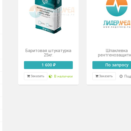
По запросу
Под заказ
Заказать
Зак
в
тва
Баритовая штукатурка
25кг.
ре
1 600 ₽
В наличии
Заказать
Зак