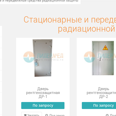
онарные и передвижные средства радиационной защиты
Стационарные и 
ОВ
радиаци
Дверь
рентгенозащитная
ре