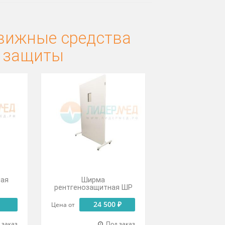
передвижные средства
онной защиты
Дверь
нтгенозащитная
Ширма