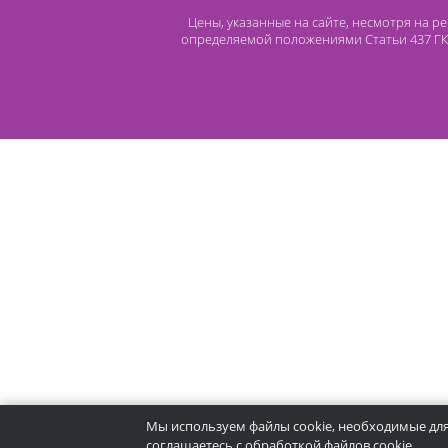
Контакты
8 (800) 444 14 28
+7 (812) 565 23 25
+7 (911) 975 18 51
+7 (931) 388 11 60
Расходные материалы
Lidermed.rf@yandex.ru
Адрес
196626, Санкт-Петербург, Шушары, ул.
Пушкинская, 10 корп. 2
Цены, указанные на сайте, несмот
определяемой положениями Статьи 