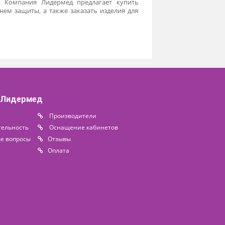
 для защиты сотрудников и пациентов от рассеянного
помещением с пультом управления. В качестве защитного
двустворчатыми и одностворчатыми, а чтобы упростить
и механизмами. У таких дверей может быть разный
ть. Герметичность двери увеличивают рентгенозащитные
 размерам, с разной толщиной свинцовой основы. Цвет
защитой можно врезать замки - для большей безопасности
ят из свинцовой рамы и рентгенозащитного стекла. При
олную видимость и контроль поведения пациента.
 конструкций. Компания Лидермед предлагает купить
ысоким уровнем защиты, а также заказать изделия для
кон.