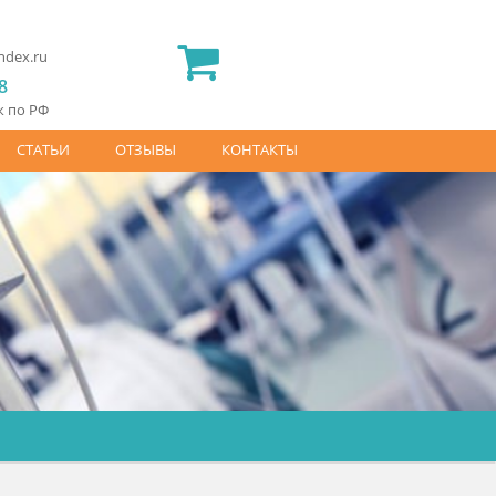
2) 565 23 25
idermed.rf@yandex.ru
800) 444 14 28
латный звонок по РФ
АЙС-ЛИСТ
СТАТЬИ
ОТЗЫВЫ
КОНТАКТЫ