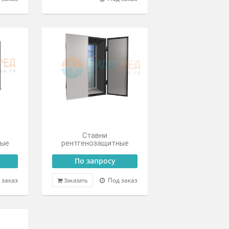
ДР-2
рентгенозащитная ШР
По запросу
24 500 ₽
Цена от
Под заказ
Под заказ
Окна
Ставни
тгенозащитные
рентгенозащитные