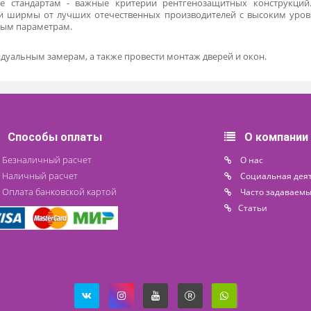
ьные конструкции для рентген-кабинета, они используются
 границей между комнатой, где производится обследование, и 
инец. Для удобства двери делают распашными и откатными, 
конструкции, ее снабжают автоматическими открывающим
, тем от более сильного излучения они способны предохрани
листового свинца.
 в Санкт-Петербурге можно в компании Лидермед - по любым
ант открывания дверей - левый или правый. В дверь с рентгено
ками разных систем.
з которых врачи контролируют ход исследования. Они состо
 надежно защищают врача от рассеянных лучей, обеспечивая п
тветствие стандартам - важные критерии рентгенозащитных
 окна и ширмы от лучших отечественных производителей с в
идуальным параметрам.
индивидуальным замерам, а также провести монтаж дверей и о