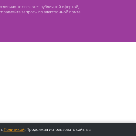
 компании Лидермед
нас
Производители
циальная деятельность
Оснащение кабинетов
сто задаваемые вопросы
Отзывы
атьи
Oплата
 ни при каких условиях не являются публичной офертой,
лефонам или отправляйте запросы по электронной почте.
ены.