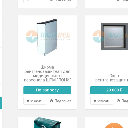
ДР-1
По запросу
Под заказ
Заказать
Ширма
рентгенозащитная для
медицинского
персонала ШРМ-"ПОНИ"
рен