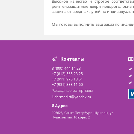
стационарным перегородкам.
Двери
- стационарные и обязател
излучения. Такая дверь становится
материала выступает листовой св
открывание тяжелой свинцовой 
коэффициент защиты - чем он выше
наличники выполненные из того же 
Рентгенозащитные двери заказать
заказчик выбирает сам, как и вари
лучше комплектовать их двумя зам
Окна
монтируются в помещениях, и
условии правильного монтажа окна
Высокое качество и строгое соо
рентгенозащитные двери недорого,
защиты от вредных лучей по индив
Мы готовы выполнить ваш заказ по 