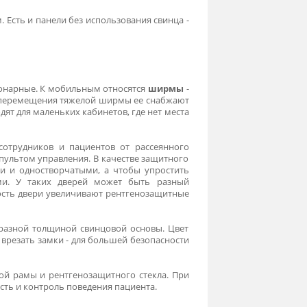
лы установки. В медицинских учреждениях используют
лагает рентгенозащитное оборудование, произведенное
ишнего рентгеновского излучения, - использование
в: от листового свинца до барита, который добавляют
ериалов, он крепится на гипсокартонные панели. Ими
ь наружу.
кварцевое стекло с высоким содержанием свинца, которое
й со свинцом. Есть и панели без использования свинца -
ильные и стационарные. К мобильным относятся
ширмы
-
у. Для удобного перемещения тяжелой ширмы ее снабжают
лично подходят для маленьких кабинетов, где нет места