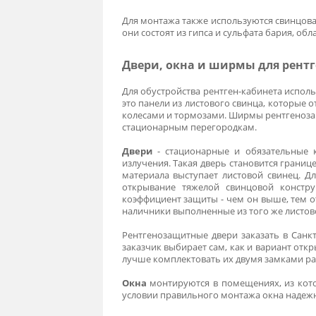
оборудуются защитными конструкц
несколько разновидностей таких 
строго по медицинским стандартам
Материалы для рентгено
Главное отличие конструкций, 
экранирующих материалов. Для обу
прямо в штукатурку. В дверях, окн
листовой свинец - его п
обшиваются стены и двери
рентгенозащитное стекло 
не уступает по прозрачно
Для монтажа также используются св
они состоят из гипса и сульфата б
Двери, окна и ширмы для
Для обустройства рентген-кабинет
это панели из листового свинца, к
колесами и тормозами. Ширмы рентг