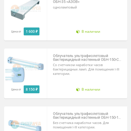
одноламповый
1 400 ₽
В наличии
Цена от
Облучатель бактерицидный настенн
ОБН-35 «АЗОВ»
одноламповый
1 600 ₽
В наличии
Цена от
Облучатель ультрафиолетовый
бактерицидный настенный ОБН-150-С
(2х30)-"КРОНТ"
Со счетчиком наработки часов