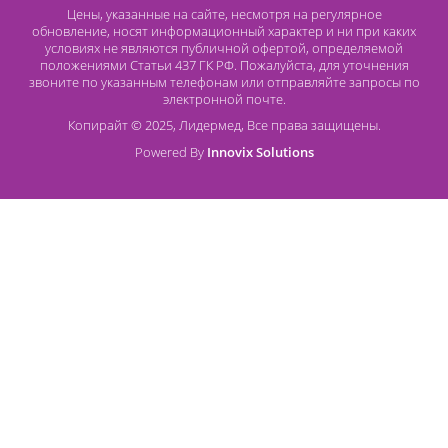
Контакты
8 (800) 444 14 28
+7 (812) 565 23 25
+7 (911) 975 18 51
+7 (931) 388 11 60
Расходные материалы
Lidermed.rf@yandex.ru
Адрес
196626, Санкт-Петербург, Шушары, ул. Пушкинская, 10 корп. 2
Способы оплаты
Безналичный расчет
Наличный расчет
Оплата банковской картой
О компании Лидермед
O нас
Производители