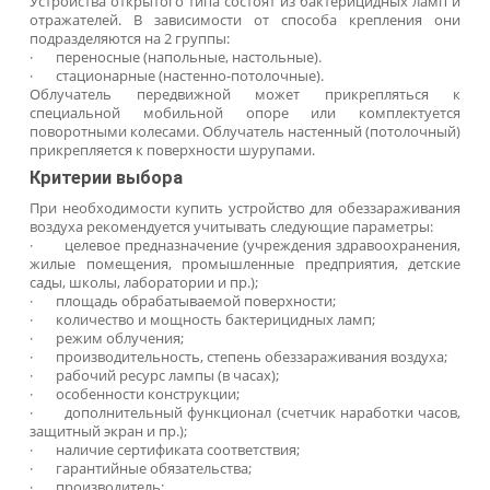
Принцип работы облучателя
Медицинский обеззараживатель воздуха и твер
поверхностей применяется при обработке помеще
различных классов чистоты. Принцип работы данн
прибора основан на воздействии жестко
(коротковолнового)
UVC
с длиной волны до 253,7 
Электромагнитное излучение данной мощности полнос
совпадает с пиком бактерицидной эффективности, вызыв
необратимые биомолекулярные повреждения в ДН
приводит к быстрой гибели болезнетворн
микроорганизмов.
Лампа бактерицидная ультрафиолетовая
для помещени
повышенными требованиями к стерильнос
изготавливается из увиолетового стекла, не пропускающ
лучи с длиной волны ниже 200 нм. В отличие от кварце
модели, оно отфильтровывает озонообразующий спект
предотвращает образование высокотоксичного озо
Поэтому после обеззараживания воздуха обязательн
проветривания не требуется.
Разновидности обеззараживателей воздуха