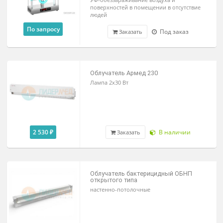
Облучатель СВЕТОЛИТ открытого
типа
УФ-обеззараживание воздуха и
поверхностей в помещении в отсутствие
людей
По запросу
Под заказ
Заказать
Облучатель Армед 230
Лампа 2х30 Вт
2 530 ₽
В наличии
Заказать
Облучатель бактерицидный ОБНП