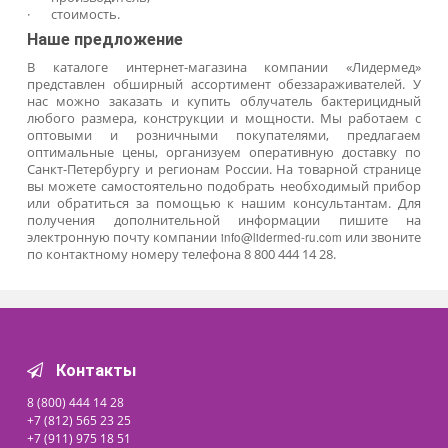
Устройства открытого типа состоят из бактерицидных лам
отражателей. В зависимости от способа крепления 
подразделяются на 2 группы:
·
переносные (напольные, настольные).
·
стационарные (настенно-потолочные).
Облучатель передвижной
может прикрепляться
специальной мобильной опоре или комплектуе
поворотными колесами. Облучатель настенный (потолочн
прикрепляется к поверхности шурупами.
Критерии выбора
При необходимости купить устройство для обеззаражива
воздуха рекомендуется учитывать следующие параметры:
·
целевое предназначение (учреждения здравоохранен
жилые помещения, промышленные предприятия, детс
сады, школы, лаборатории и пр.);
·
площадь обрабатываемой поверхности
;
·
количество и мощность бактерицидных ламп;
·
режим облучения;
·
производительность, степень обеззараживания воздуха
·
рабочий ресурс лампы (в часах);
·
особенности конструкции
;
·
дополнительный функционал (счетчик наработки час
защитный экран и пр.);