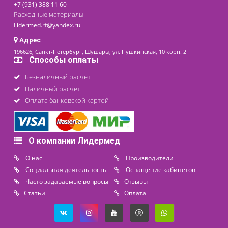
·
наличие сертификата соответствия
;
·
гарантийные обязательства
;
·
производитель
;
·
стоимость.
Наше предложение
В каталоге интернет-магазина компании «Лидерм
представлен обширный ассортимент обеззараживателей
нас можно заказать и купить облучатель бактерицид
любого размера, конструкции и мощности. Мы работае
оптовыми и розничными покупателями, предлаг
оптимальные цены, организуем оперативную доставку
Санкт-Петербургу и регионам России. На товарной стран
вы можете самостоятельно подобрать необходимый при
или обратиться за помощью к нашим консультантам. 
получения дополнительной информации пишите
электронную почту компании
info@lidermed-ru.com
или звон
по контактному номеру телефона 8 800 444 14 28.