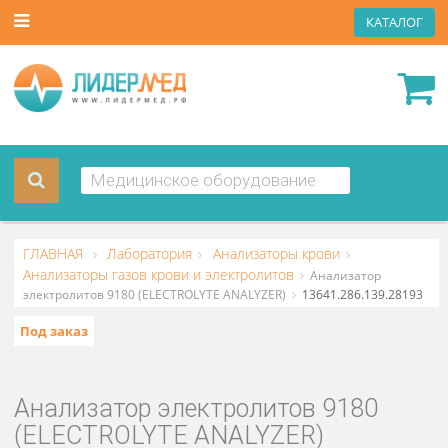
КАТА
ГЛАВНАЯ
Лаборатория
Анализаторы крови
Анализаторы газов крови и электролитов
Анализатор
электролитов 9180 (ELECTROLYTE ANALYZER)
13641.286.139.2
Под заказ