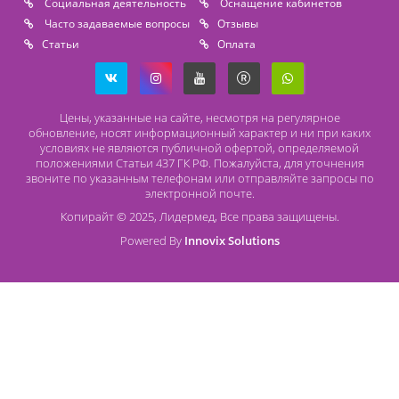
Расходные материалы
Lidermed.rf@yandex.ru
Адрес
196626, Санкт-Петербург, Шушары, ул. Пушкинская, 10 корп. 2
Способы оплаты
Безналичный расчет
Наличный расчет
Оплата банковской картой
О компании Лидермед
O нас
Производители
Социальная деятельность
Оснащение кабинетов
Часто задаваемые вопросы
Отзывы
Статьи
Oплата