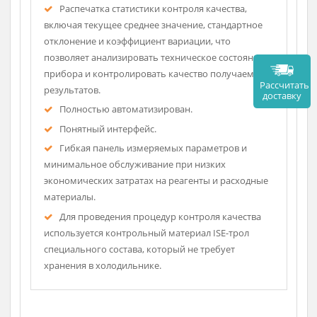
оставшихся реагентов и необходимость замены
использованного контейнера SnapPak.
Имеется встроенная база данных результатов
контроля качества для 35 значений по каждому из
3-х уровней и автоматическое определение
значения за пределами установленных
диапазонов.
Распечатка статистики контроля качества,
включая текущее среднее значение, стандартное
отклонение и коэффициент вариации, что
позволяет анализировать техническое состояние
прибора и контролировать качество получаемых
Рассч
результатов.
дост
Полностью автоматизирован.
Понятный интерфейс.
Гибкая панель измеряемых параметров и