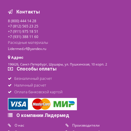
НОВИНКА
Анализатор НЕОМЕДИКС
22 - портативный
анализатор газов крови,
электролитов,
гематокрита, метаболитов
По запросу
Под заказ
последнее обновление: 02-06-2022
Контакты
8 (800) 444 14 28
+7 (812) 565 23 25
+7 (911) 975 18 51
+7 (931) 388 11 60