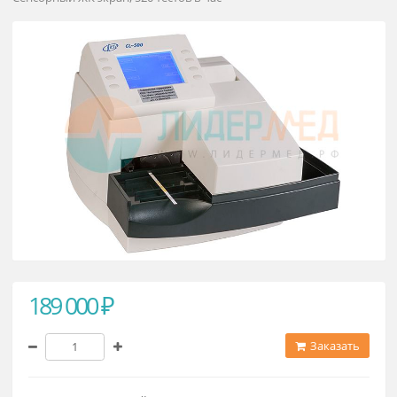
параметров UriLit-500C
Сенсорный ЖК экран, 520 тестов в час
189 000 ₽