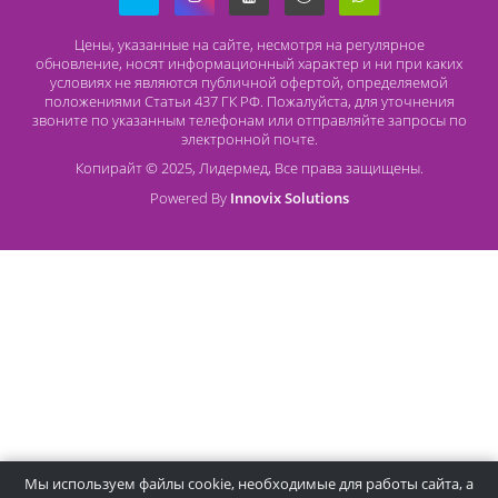
Наличный расчет
Оплата банковской картой
О компании Лидермед
O нас
Производители
Социальная деятельность
Оснащение кабинетов
Часто задаваемые вопросы
Отзывы
Статьи
Oплата
Цены, указанные на сайте, несмотря на регулярное
обновление, носят информационный характер и ни при как
условиях не являются публичной офертой, определяемой
положениями Статьи 437 ГК РФ. Пожалуйста, для уточнени
звоните по указанным телефонам или отправляйте запросы
электронной почте.