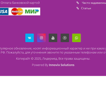
Способы оплаты
О
Безналичный расчет
O 
Наличный расчет
Со
Оплата банковской картой
Ча
Ст