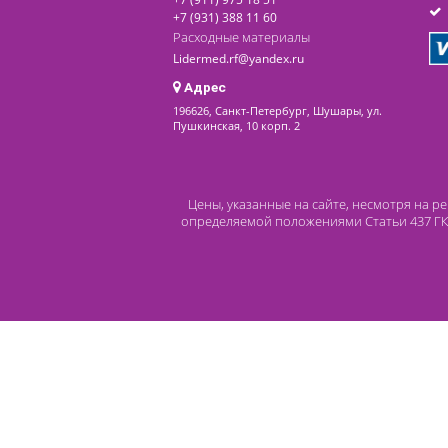
последнее обновление: 07-03-2025
Контакты
8 (800) 444 14 28
+7 (812) 565 23 25
+7 (911) 975 18 51
+7 (931) 388 11 60
Расходные материалы
Lidermed.rf@yandex.ru
Адрес
196626, Санкт-Петербург, Шушары, ул.
Пушкинская, 10 корп. 2