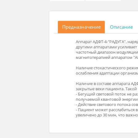
Предназначение
Опис
потоком, что по сравнению с
Аппарат АДФТ-4-"РАДУГА
 биотропных параметров. При этом
другими аппаратами усил
ДУГА" может сочетаться с
частотный диапазон моду
магнитотерапией аппарат
рапевтический эффект за счёт
Наличие стохастическог
ослабления адаптации о
х матриц непосредственно на
Наличие в составе аппа
закрытые веки пациента
 максимум). При этом доза
- Бегущий световой пото