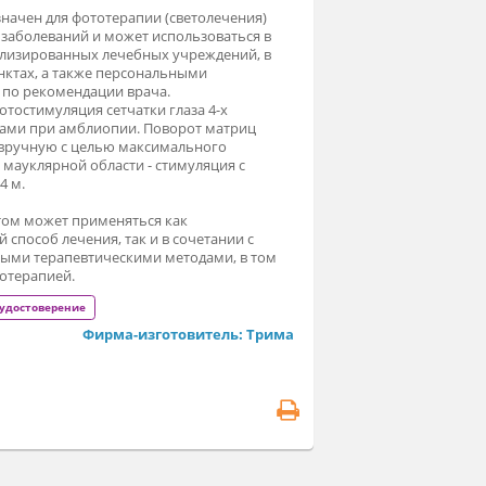
парат предназначен для фототерапии (светолечения)
рокого круга заболеваний и может использоваться в
ловиях специализированных лечебных учреждений, в
дицинских пунктах, а также персональными
льзователями по рекомендации врача.
намическая фотостимуляция сетчатки глаза 4-х
етными полосами при амблиопии. Поворот матриц
уществляется вручную с целью максимального
имулирования мауклярной области - стимуляция с
сстояния 0,3-0,4 м.
рапия аппаратом может применяться как
мостоятельный способ лечения, так и в сочетании с
угими известными терапевтическими методами, в том
сле и с магнитотерапией.
егистрационное удостоверение
Фирма-изготовитель: Трима