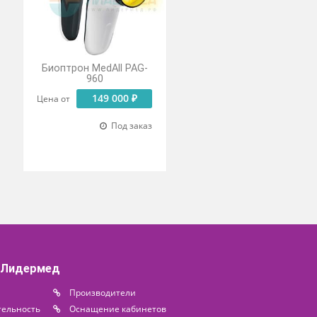
 Про 1
Биоптрон MedAll PAG-
 для
960
рапии
149 000 ₽
Цена от
9 500 ₽
Под заказ
о на складе