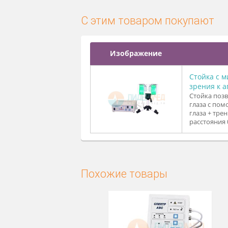
получаемой квантовой э
ны в основание матриц).
- Действие светового по
одного сеанса может быть
- Пациент может расслаб
увеличено до 30 мин, ч
С этим товаром покупа
Изображение
Стой
зрен
Стой
глаз
глаз
расст