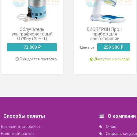
ЛУЧШАЯ ЦЕНА!
Облучатель
БИОПТРОН
ультрафиолетовый
прибор
ОУФну (УГН-1)
светоте
72 000 ₽
25
Цена от
Ожидается поставка
Доступн