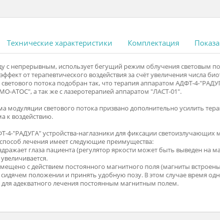
ание
Технические характеристики
Комплектаци
", наряду с непрерывным, использует бегущий режим облучени
ивает эффект от терапевтического воздействия за счёт увелич
ляции светового потока подобран так, что терапия аппаратом 
ом "АМО-АТОС", а так же с лазеротерапией аппаратом "ЛАСТ-01
о режима модуляции светового потока призвано дополнительно 
рганизма к воздействию.
рата АДФТ-4-"РАДУГА" устройства-наглазники для фиксации све
. Такой способ лечения имеет следующие преимущества:
к не раздражает глаза пациента (регулятор яркости может быть