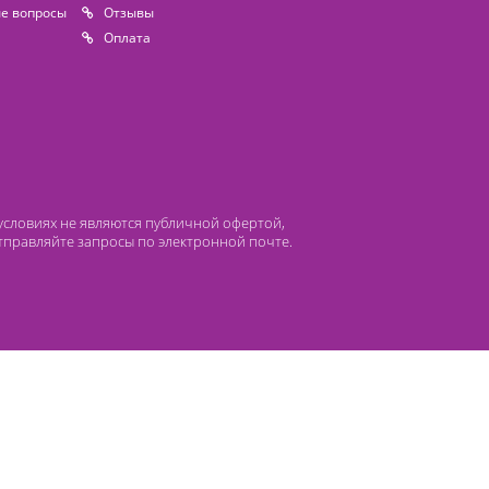
 компании Лидермед
нас
Производители
циальная деятельность
Оснащение кабинетов
сто задаваемые вопросы
Отзывы
атьи
Oплата