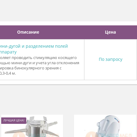
нергии увеличивается.
тока совмещено с действием постоянного магнитного поля (маг
иться в сидячем положении и принять удобную позу. В этом сл
то важно для адекватного лечения постоянным магнитным полем
ют
Описание
Ц
ка с мини-дугой и разделением полей
ия к аппарату
ка позволяет проводить стимуляцию косящего
По з
а с помощью мини-дуги и учета угла отклонения
а + тренировка бинокулярного зрения с
ояния 0,3-0,4 м.