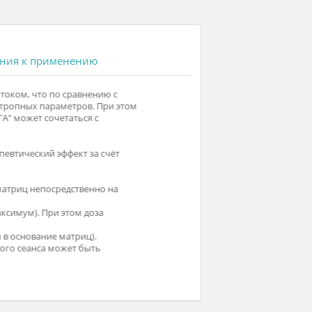
я
Показания к применению
я световым потоком, что по сравнению с
Аппарат АДФТ
ения числа биотропных параметров. При этом
другими аппа
АДФТ-4-"РАДУГА" может сочетаться с
частотный ди
".
магнитотерап
усилить терапевтический эффект за счёт
Наличие стох
ослабления а
тоизлучающих матриц непосредственно на
Наличие в со
закрытые век
 выведен на максимум). При этом доза
- Бегущий св