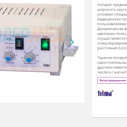
Ап
ши
ус
ме
по
Ди
цв
ос
ст
ра
Те
са
др
чи
Р