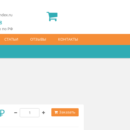
2) 565 23 25
idermed.rf@yandex.ru
800) 444 14 28
латный звонок по РФ
АЙС-ЛИСТ
СТАТЬИ
ОТЗЫВЫ
КОНТАКТЫ
аказ
09 800 ₽
Заказать