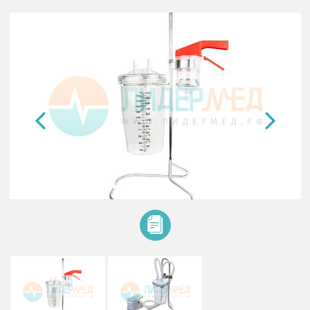
Аппарат Боброва Элема-Н АБ1A
для аспирации и промывания небных миндалин