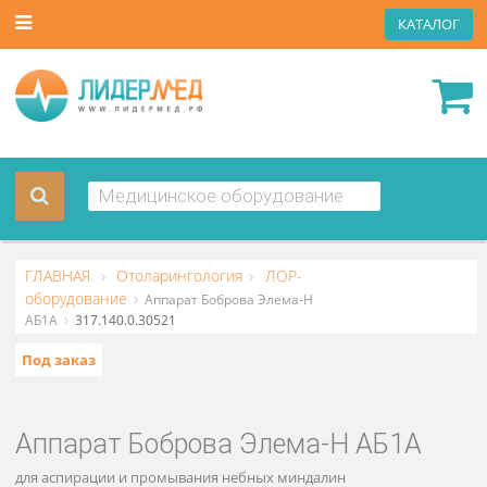
КАТА
ГЛАВНАЯ
Отоларингология
ЛОР-
оборудование
Аппарат Боброва Элема-Н
АБ1A
317.140.0.30521
Под заказ