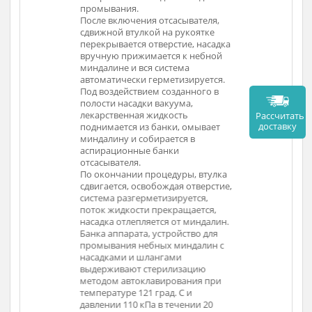
гом ТСМ 3х6
отсасывающим шлангом ТСМ 3х6
отсас
к на шланге)
мм (через переходник на шланге)
мм (че
ышке
со штуцером на крышке
со шт
ки
аспирационной банки
аспир
отсасывателя.
отсасы
тройства ТСМ
Подающий шланг устройства ТСМ
Подаю
к штуцеру с
5х10 мм подключен к штуцеру с
5х10 м
на
подающей трубкой на
подаю
рышке банки
герметизирующей крышке банки
герме
ной
аппарата, заполненной
аппара
остью для
лекарственной жидкостью для
лекарс
промывания.
промы
асывателя,
После включения отсасывателя,
После 
 рукоятке
сдвижной втулкой на рукоятке
сдвижн
стие, насадка
перекрывается отверстие, насадка
перекр
я к небной
вручную прижимается к небной
вручн
тема
миндалине и вся система
миндал
етизируется.
автоматически герметизируется.
автома
зданного в
Под воздействием созданного в
Под во
уума,
полости насадки вакуума,
полост
ость
лекарственная жидкость
лекарс
Рассч
дост
ки, омывает
поднимается из банки, омывает
подним
тся в
миндалину и собирается в
миндал
ки
аспирационные банки
аспир