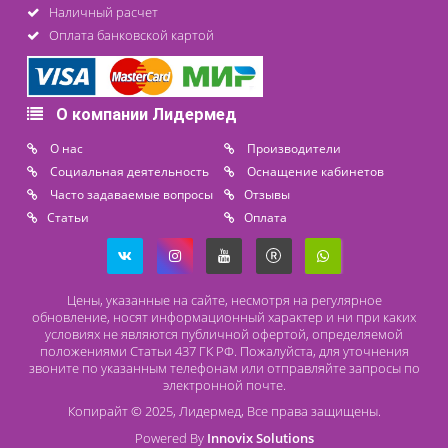
Контакты
8 (800) 444 14 28
+7 (812) 565 23 25
+7 (911) 975 18 51
+7 (931) 388 11 60
Расходные материалы
Lidermed.rf@yandex.ru
Адрес
196626, Санкт-Петербург, Шушары, ул. Пушкинская, 10 корп. 2
Способы оплаты
Безналичный расчет
Наличный расчет
Оплата банковской картой