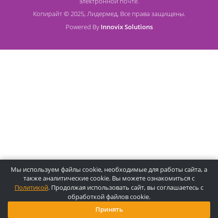
О компании Лидермед
O нас
Производители
Социальная деятельность
Оснащение кабинетов
Часто задаваемые вопросы
Отзывы
Статьи
Oплата
Цены, указанные на сайте, несмотря на регулярное
обновление, носят информационный характер и ни при как
условиях не являются публичной офертой, определяемой
положениями Статьи 437 ГК РФ. Пожалуйста, для уточнени
звоните по указанным телефонам или отправляйте запросы
электронной почте.
Копирайт © 2025, Лидермед, Все права защищены.
Powered By
Innovix Solutions