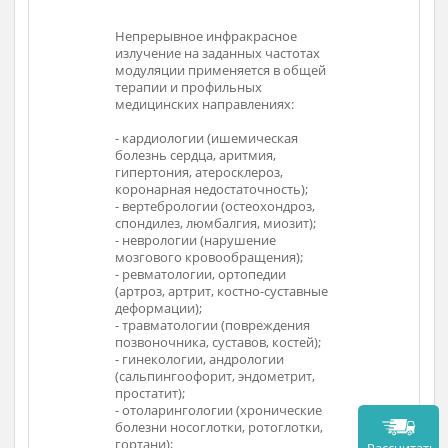
Предназначение
красное
Непрерывное инфракрасное
Непре
ых частотах
излучение на заданных частотах
излуче
тся в общей
модуляции применяется в общей
модул
ных
терапии и профильных
терап
лениях:
медицинских направлениях:
медици
мическая
- кардиологии (ишемическая
- кард
тмия,
болезнь сердца, аритмия,
болезн
лероз,
гипертония, атеросклероз,
гиперт
очность);
коронарная недостаточность);
корона
теохондроз,
- вертебрологии (остеохондроз,
- верт
я, миозит);
спондилез, люмбалгия, миозит);
спонди
шение
- неврологии (нарушение
- невр
ащения);
мозгового кровообращения);
мозго