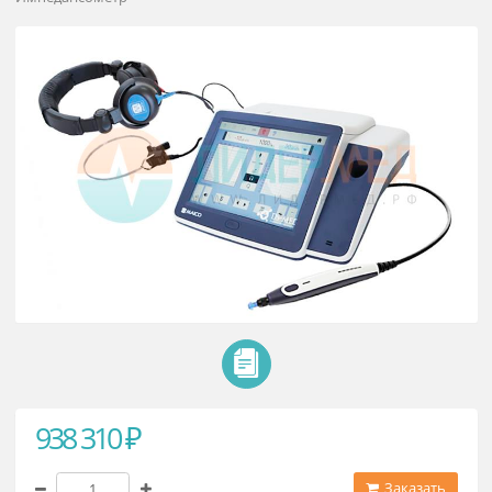
MI 26 Maico
Импедансометр