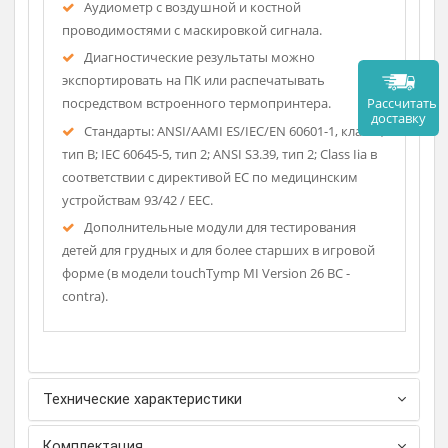
Рефлекс-тест с регулируемыми уровнями или
автоматическое измерение рефлекса.
Test Frequencies: 0.5, 1, 2, 4 kHz ± 1 %.
Test Method: Ипсилатеральный,
контралатеральный (опция).
Test Level Ipsilateral: 70 to 105 dBHL.
Test Level Contralateral: 70 to 120 dBHL.
Аудиометр с воздушной и костной
проводимостями с маскировкой сигнала.
Диагностические результаты можно
экспортировать на ПК или распечатывать
Рассч
посредством встроенного термопринтера.
дост
Стандарты: ANSI/AAMI ES/IEC/EN 60601-1, класс I,
тип B; IEC 60645-5, тип 2; ANSI S3.39, тип 2; Class Iia в
соответствии с директивой ЕС по медицинским
устройствам 93/42 / EEC.