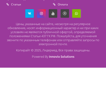
Lidermed.rf@yandex.ru
Адрес
196626, Санкт-Петербург, Шушары, ул. Пушкинская, 10 корп. 2
Способы оплаты
Безналичный расчет
Наличный расчет
Оплата банковской картой
О компании Лидермед
O нас
Производители
Социальная деятельность
Оснащение кабинетов
Часто задаваемые вопросы
Отзывы
Статьи
Oплата