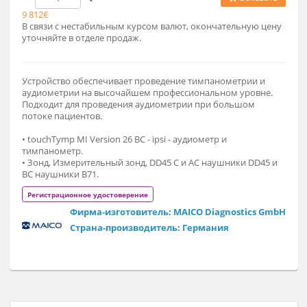
938 310 ₽
Заказат
9 812€
В связи с нестабильным курсом валют, окончательную це
уточняйте в отделе продаж.
Устройство обеспечивает проведение тимпанометрии и
аудиометрии на высочайшем профессиональном уровне.
Подходит для проведения аудиометрии при большом
потоке пациентов.
• touchTymp MI Version 26 BC - ipsi - аудиометр и
тимпанометр.
• Зонд, Измерительный зонд, DD45 C и AC наушники DD45 
BC наушники B71.
Регистрационное удостоверение
Фирма-изготовитель: MAICO Diagnostics Gm