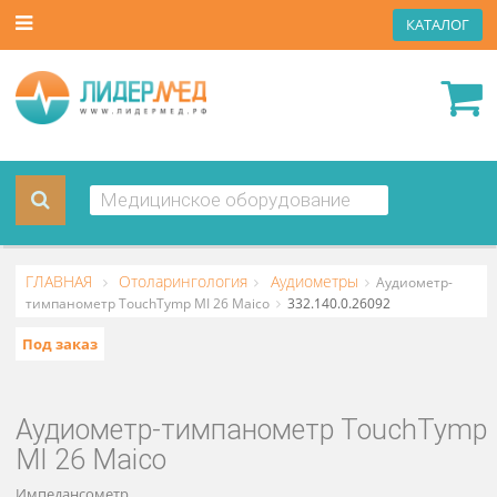
КАТА
ГЛАВНАЯ
Отоларингология
Аудиометры
Аудиометр
тимпанометр TouchTymp MI 26 Maico
332.140.0.26092
Под заказ
Аудиометр-тимпанометр TouchT