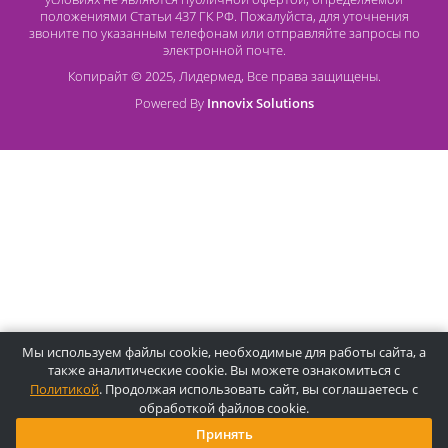
О компании Лидермед
O нас
Производители
Социальная деятельность
Оснащение кабинетов
Часто задаваемые вопросы
Отзывы
Статьи
Oплата
Цены, указанные на сайте, несмотря на регулярное
обновление, носят информационный характер и ни при как
условиях не являются публичной офертой, определяемой
положениями Статьи 437 ГК РФ. Пожалуйста, для уточнени
звоните по указанным телефонам или отправляйте запросы
электронной почте.
Копирайт © 2025, Лидермед, Все права защищены.
Powered By
Innovix Solutions