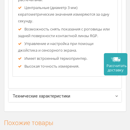
Измерения проводятся автоматически.
Возможность настроить измерения зрачка и
роговицы под индивидуальный диаметр. Эти
значения будут сохранены, отображены и
распечатаны.
Центральные (диаметр 3 мм)
кератометрические значения измеряются за одну
секунду.
Возможность снять показания с роговицы или
задней поверхности контактной линзы RGP.
Управление и настройка при помощи
джойстика и сенсорного экрана.
Имеет встроенный термопринтер.
Рассч
Высокая точность измерения.
дост