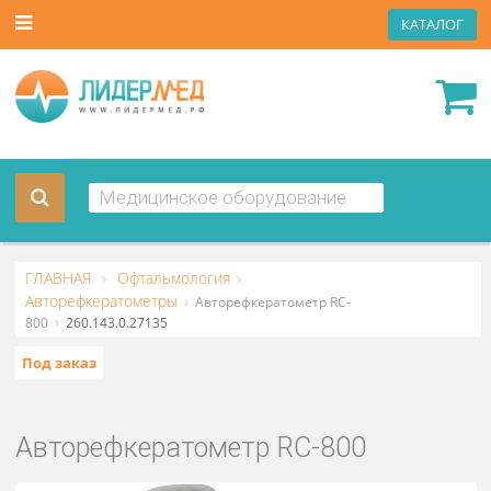
КАТА
ГЛАВНАЯ
Офтальмология
Авторефкератометры
Авторефкератометр RC-
800
260.143.0.27135
Под заказ