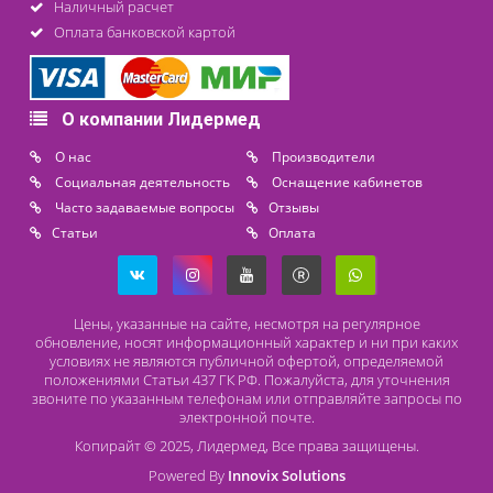
Контакты
8 (800) 444 14 28
+7 (812) 565 23 25
+7 (911) 975 18 51
+7 (931) 388 11 60
Расходные материалы
Lidermed.rf@yandex.ru
Адрес
196626, Санкт-Петербург, Шушары, ул. Пушкинская, 10 корп. 2
Способы оплаты
Безналичный расчет
Наличный расчет
Оплата банковской картой
О компании Лидермед