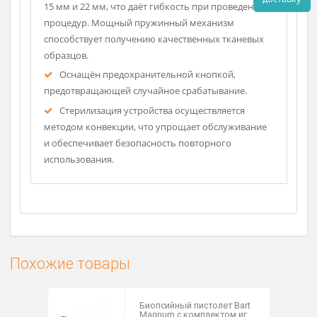
Пистолет применяется совместно с
биопсийными иглами FAST-CUT M и не требует
значительных усилий для подготовки к выстрелу.
Конструкция позволяет работать одной рукой, что
особенно важно при сложных манипуляциях.
Рассч
Поддерживает две глубины проникновения —
дост
15 мм и 22 мм, что даёт гибкость при проведении
процедур. Мощный пружинный механизм
способствует получению качественных тканевых
образцов.
Оснащён предохранительной кнопкой,
предотвращающей случайное срабатывание.
Стерилизация устройства осуществляется
методом конвекции, что упрощает обслуживание
и обеспечивает безопасность повторного