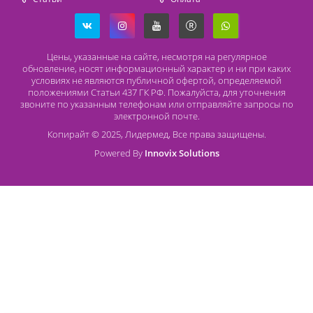
Способы оплаты
Безналичный расчет
Наличный расчет
Оплата банковской картой
О компании Лидермед
O нас
Производители
Социальная деятельность
Оснащение кабинетов
Часто задаваемые вопросы
Отзывы
Статьи
Oплата
Цены, указанные на сайте, несмотря на регулярное
обновление, носят информационный характер и ни при как
условиях не являются публичной офертой, определяемой
положениями Статьи 437 ГК РФ. Пожалуйста, для уточнени