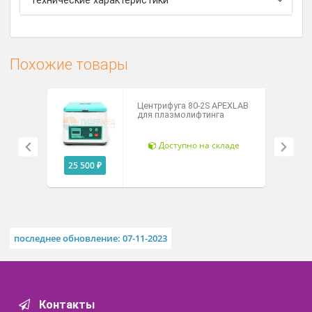
Рассч
Центрифуга поставляется с необходимым
дост
набором ЗИП (пробирок).
Кожух центрифуги выполнен из пластмассы.
Технические характеристики
Похожие товары
Центрифуга 80-2S APEXLAB
для плазмолифтинга
Доступно на складе