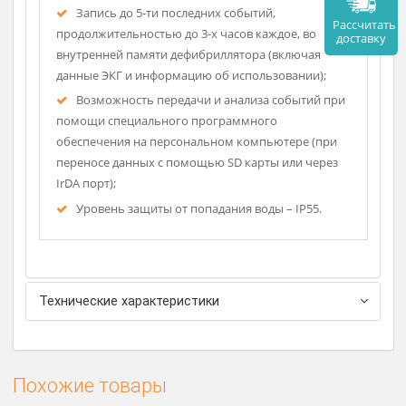
Возможно использование одного комплекта
электродов для детей и взрослых (на лицевой
панели дефибриллятора есть переключатель
возрастной группы);
Все индикаторы состояния дефибриллятора
видимы, даже если он хранится в специальном
кейсе;
Запись до 5-ти последних событий,
Рассч
продолжительностью до 3-х часов каждое, во
дост
внутренней памяти дефибриллятора (включая
данные ЭКГ и информацию об использовании);
Возможность передачи и анализа событий при
помощи специального программного
обеспечения на персональном компьютере (при
переносе данных с помощью SD карты или через
IrDA порт);