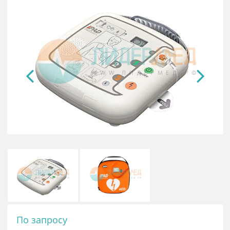
Дефибриллятор Dixion HeartPad