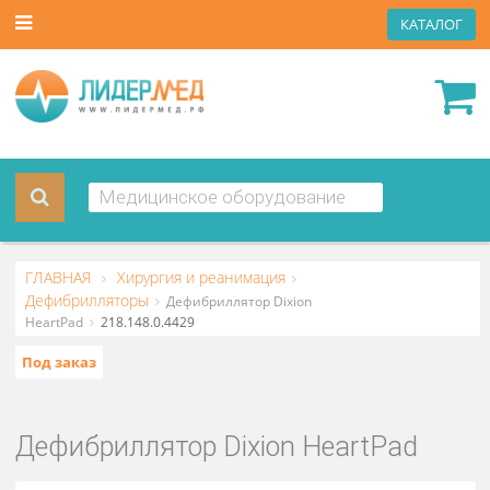
КАТА
ГЛАВНАЯ
Хирургия и реанимация
Дефибрилляторы
Дефибриллятор Dixion
HeartPad
218.148.0.4429
Под заказ