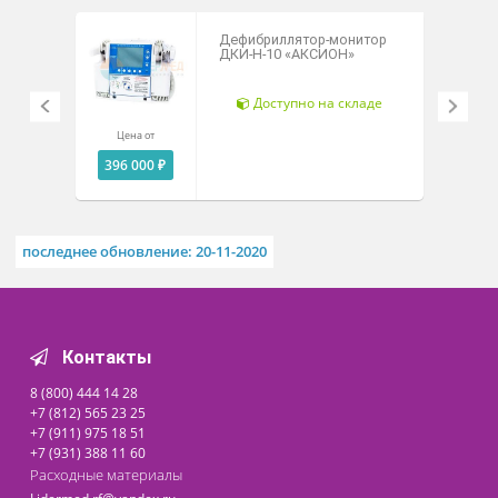
Уровень защиты от попадания воды – IP55.
Технические характеристики
Похожие товары
Дефибриллятор-монитор
ДКИ-Н-10 «АКСИОН»
Доступно на складе
Цена от
396 000 ₽