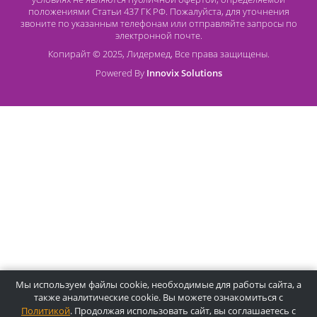
Оплата банковской картой
О компании Лидермед
O нас
Производители
Социальная деятельность
Оснащение кабинетов
Часто задаваемые вопросы
Отзывы
Статьи
Oплата
Цены, указанные на сайте, несмотря на регулярное
обновление, носят информационный характер и ни при как
условиях не являются публичной офертой, определяемой
положениями Статьи 437 ГК РФ. Пожалуйста, для уточнени
звоните по указанным телефонам или отправляйте запросы
электронной почте.
Копирайт © 2025, Лидермед, Все права защищены.