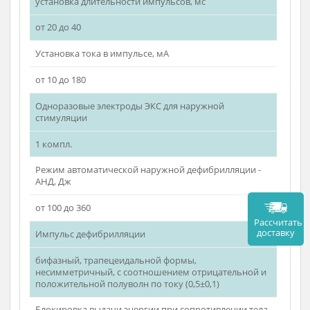
с абсолютной погрешностью ±3%
Канал ЭКС
наружный, эндокардиальный и чреспищеводный
Канал ЭКС – работа в режимах
фиксированный Fixed, сверхстимуляция Overdrive и
«по требованию» Demand
Установка частоты, имп/мин
от 40 до 250
установка длительности импульсов, мс
от 20 до 40
Установка тока в импульсе, мА