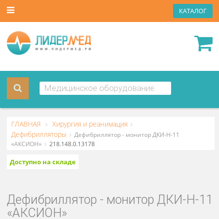
КАТА
ГЛАВНАЯ
Хирургия и реанимация
Дефибрилляторы
Дефибриллятор - монитор ДКИ-Н-11
«АКСИОН»
218.148.0.13178
Доступно на складе