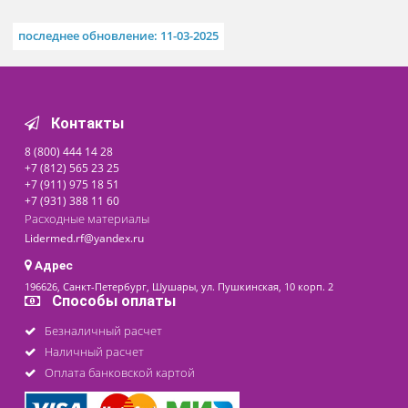
Сумка-футляр для переноски дефибрилляторов ДКИ-
Н-11
500х300х250мм
По запросу
Похожие товары
Дефибриллятор-монитор
ДКИ-Н-10 «АКСИОН»