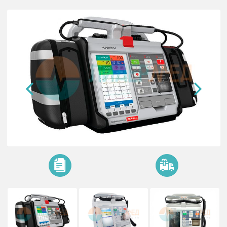
Дефибриллятор - монитор ДКИ-Н
«АКСИОН»