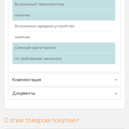
менее 12 Ом и более
Автоматическое ограничение тока дефибрилляции на
уровне (30±10) А при сопротивлении тела пациента
менее 25 Ом
Автоматическая стабилизация выходных параметров
импульса в зависимости от сопротивления грудной
клетки пациента в диапазоне
от 25 до 175 Ом
Речевое и визуальное сопровождение действий
оператора и процесса работы прибора
наличие
Цветной TFT дисплей
7” (152х91мм), разрешение 800х640 точек