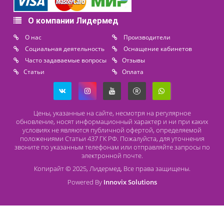
Доступно на складе
Цена от
396 000 ₽
последнее обновление: 11-03-2025
Контакты
8 (800) 444 14 28
+7 (812) 565 23 25
+7 (911) 975 18 51
+7 (931) 388 11 60
Расходные материалы
Lidermed.rf@yandex.ru