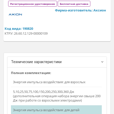
Предназначен для реанимации и электроимпульсной
терапии острых и хронических нарушений сердечного
ритма, определения насыщения гемоглобина крови и
артериального давления, а также для проведения наружно
чреспищеводной эндокардинальной
электрокардиостимуляции.
Используется в стационарах, кардиологических центрах, в
бригадах неотложной помощи.
Регистрационное удостоверение
Бесплатная доставка
Фирма-изготовитель: Акси
Код вида: 190820
КТРУ: 26.60.12.129-00000109
Технические характеристики