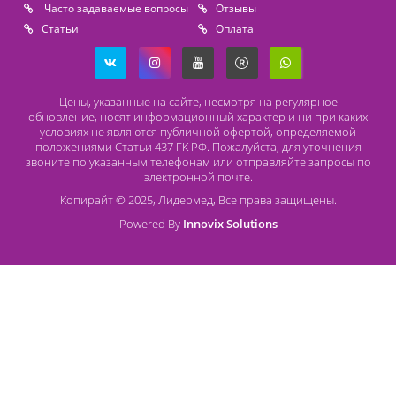
Адрес
196626, Санкт-Петербург, Шушары, ул. Пушкинская, 10 корп. 2
Способы оплаты
Безналичный расчет
Наличный расчет
Оплата банковской картой
О компании Лидермед
O нас
Производители
Социальная деятельность
Оснащение кабинетов
Часто задаваемые вопросы
Отзывы
Статьи
Oплата
Цены, указанные на сайте, несмотря на регулярное
обновление, носят информационный характер и ни при как