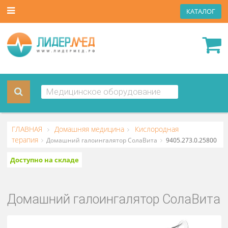
КАТА
ГЛАВНАЯ
Домашняя медицина
Кислородная
терапия
Домашний галоингалятор СолаВита
9405.273.0.2
Доступно на складе
Домашний галоингалятор СолаВ