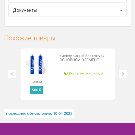
Возрастные ограничения – с 3-х лет.
Рассч
дост
Технические характеристики
Комплектация
Документы
Похожие товары
Кислородный баллончик
ОСНОВНОЙ ЭЛЕМЕНТ