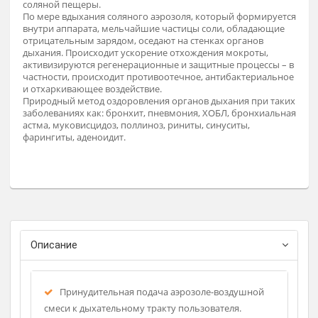
Солевой ингалятор предназначен для галогигиены органо
дыхания с помощью сухого высокодисперсного аэрозоля
хлорида натрия, моделирующего целебный микроклимат
соляной пещеры.
По мере вдыхания соляного аэрозоля, который формирует
внутри аппарата, мельчайшие частицы соли, обладающие
отрицательным зарядом, оседают на стенках органов
дыхания. Происходит ускорение отхождения мокроты,
активизируются регенерационные и защитные процессы –
частности, происходит противоотечное, антибактериальн
и отхаркивающее воздействие.
Природный метод оздоровления органов дыхания при так
заболеваниях как: бронхит, пневмония, ХОБЛ, бронхиальн
астма, муковисцидоз, поллиноз, риниты, синуситы,
фарингиты, аденоидит.