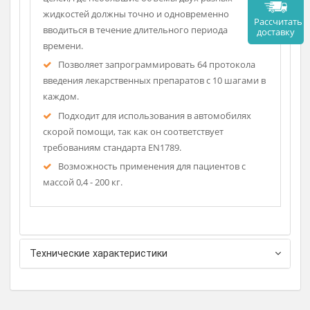
быстрого начала инфузии когда не требуется
настройка болюса и других дополнительных
параметров. Программирование в этом случае
включает в себя только два шага: выбор типа
шприца и скорости инфузии.
Насос может выполнять два разных вливания
одновременно и независимо. Это подходит для тех
целей, где небольшие объемы двух разных
жидкостей должны точно и одновременно
Рассч
вводиться в течение длительного периода
дост
времени.
Позволяет запрограммировать 64 протокола
введения лекарственных препаратов с 10 шагами в
каждом.
Подходит для использования в автомобилях
скорой помощи, так как он соответствует
требованиям стандарта EN1789.