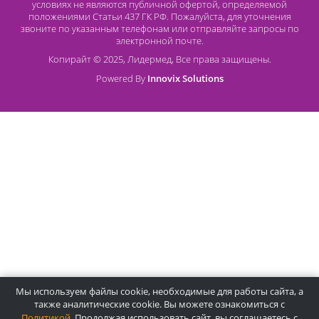
Оплата банковской картой
О компании Лидермед
O нас
Производители
Социальная деятельность
Оснащение кабинетов
Часто задаваемые вопросы
Отзывы
Статьи
Oплата
Цены, указанные на сайте, несмотря на регулярное
обновление, носят информационный характер и ни при как
условиях не являются публичной офертой, определяемой
положениями Статьи 437 ГК РФ. Пожалуйста, для уточнени
звоните по указанным телефонам или отправляйте запросы
электронной почте.
Копирайт © 2025, Лидермед, Все права защищены.