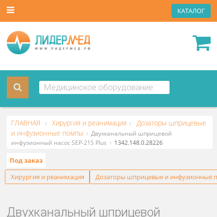
КАТА
ГЛАВНАЯ
Хирургия и реанимация
Дозаторы шприце
и инфузионные помпы
Двухканальный шприцевой
инфузионный насос SEP-21S Plus
1342.148.0.28226
Под заказ
Хирургия и реанимация
Дозаторы шприцевые и инфузи