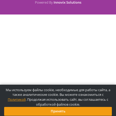
О компании Лидермед
O нас
Производители
Социальная деятельность
Оснащение кабинетов
Часто задаваемые вопросы
Отзывы
Статьи
Oплата
Цены, указанные на сайте, несмотря на регулярное
обновление, носят информационный характер и ни при как
условиях не являются публичной офертой, определяемой
положениями Статьи 437 ГК РФ. Пожалуйста, для уточнени
звоните по указанным телефонам или отправляйте запросы
электронной почте.
Копирайт © 2025, Лидермед, Все права защищены.
Powered By
Innovix Solutions