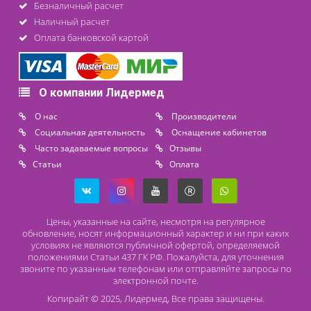
Контакты
8 (800) 444 14 28
+7 (812) 565 23 25
+7 (911) 975 18 51
+7 (931) 388 11 60
Расходные материалы
Lidermed.rf@yandex.ru
Адрес
196626, Санкт-Петербург, Шушары, ул. Пушкинская, 10 корп. 2
Способы оплаты
Безналичный расчет
Наличный расчет
Оплата банковской картой