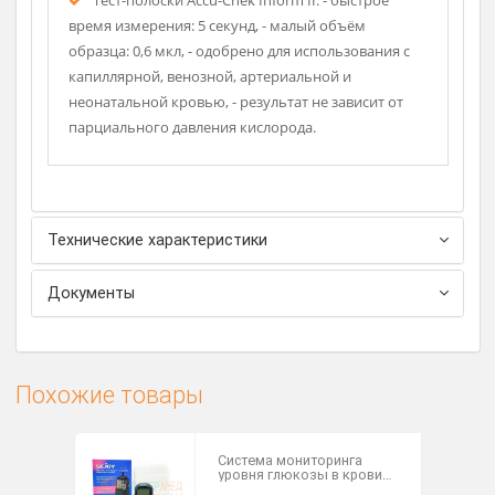
Рассч
дост
незамедлительной передачи в системы управления
данными (ЭМК, МИС, ЛИС*).
Имеется возможность ввода данных других
тестов.
Автоматизированная процедура анализа.
Встроенный сканер считывает штрих-код для
безошибочной расшифровки
идентификационного номера пациента.
Тест-полоски Accu-Chek Inform II: - быстрое
время измерения: 5 секунд, - малый объём
образца: 0,6 мкл, - одобрено для использования с
капиллярной, венозной, артериальной и
неонатальной кровью, - результат не зависит от
парциального давления кислорода.