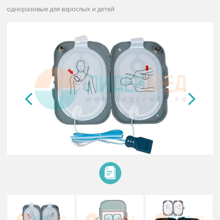
Электроды для дефибрилляции
HeartStart FRx PHILIPS
одноразовые для взрослых и детей