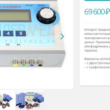
6
Ап
ни
тр
це
ли
те
Ва
--
--