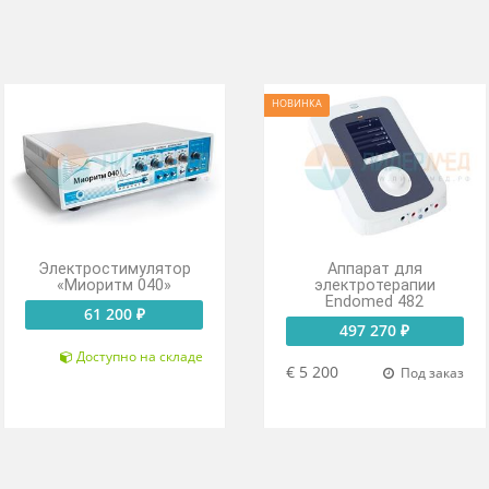
й сигнал окончания процедуры.
й работы всех каналов в одном или в разных режимах.
чном режиме и со встроенными программами.
НОВИНКА
Электростимулятор
Аппарат
«Миоритм 040»
электрот