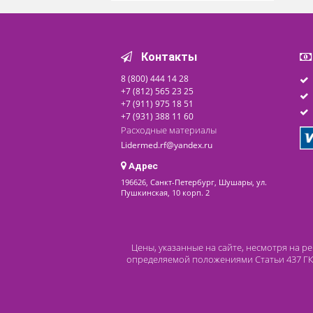
электростимуляции
Ibramed Neurodyn
Compact (2 канала)
По запросу
Доступно на складе
последнее обновление: 01-07-2025
Контакты
8 (800) 444 14 28
+7 (812) 565 23 25
+7 (911) 975 18 51
+7 (931) 388 11 60
Расходные материалы
Lidermed.rf@yandex.ru