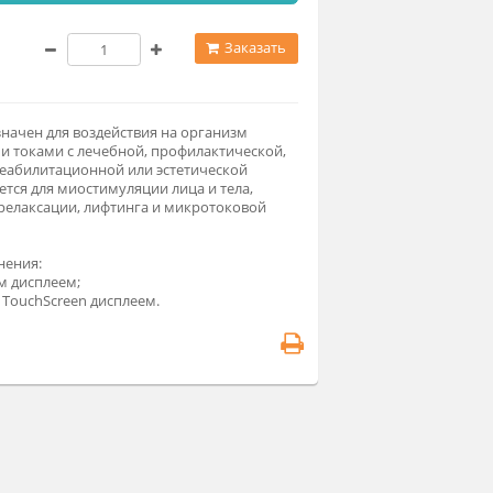
мод. 040МК 4х канальный (69 600 ₽)
9 600 ₽
Заказать
парат предназначен для воздействия на организм
зкочастотными токами с лечебной, профилактической,
енировочно-реабилитационной или эстетической
лью. Применяется для миостимуляции лица и тела,
мфодренажа, релаксации, лифтинга и микротоковой
рапии.
рианты исполнения:
 с двухстрочным дисплеем;
 с графическим TouchScreen дисплеем.