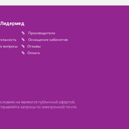
 482
электростимуляции
Ibramed Neurodyn II (4
0 ₽
канала)
73 000 ₽
Под заказ
Доступно на складе
 компании Лидермед
нас
Производители
циальная деятельность
Оснащение кабинетов
сто задаваемые вопросы
Отзывы
атьи
Oплата