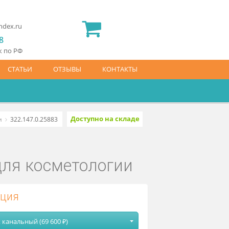
2) 565 23 25
idermed.rf@yandex.ru
800) 444 14 28
латный звонок по РФ
АЙС-ЛИСТ
СТАТЬИ
ОТЗЫВЫ
КОНТАКТЫ
Доступно на складе
я косметологии
322.147.0.25883
40М для косметологии
одификация