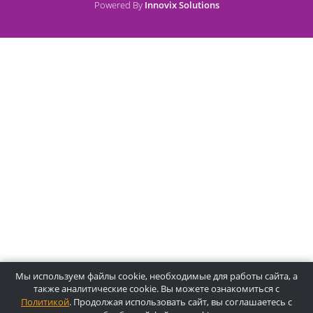
Оплата банковской картой
О компании Лидермед
O нас
Производители
Социальная деятельность
Оснащение кабинетов
Часто задаваемые вопросы
Отзывы
Статьи
Oплата
Цены, указанные на сайте, несмотря на регулярное
обновление, носят информационный характер и ни при как
условиях не являются публичной офертой, определяемой
положениями Статьи 437 ГК РФ. Пожалуйста, для уточнени
звоните по указанным телефонам или отправляйте запросы
электронной почте.
Копирайт © 2025, Лидермед, Все права защищены.