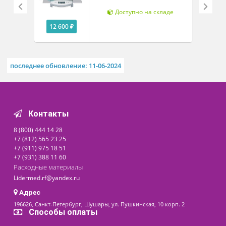
с ростометром
Диапазон измерения ростоме
350 - 800мм
Дискретность ростомера - 1 мм
Вес ростомера - 512 гр
Размеры ростомера 640x145x277мм
Похожие товары
Весы медицинские Seca
(сека) 354
Доступно на складе
12 600 ₽