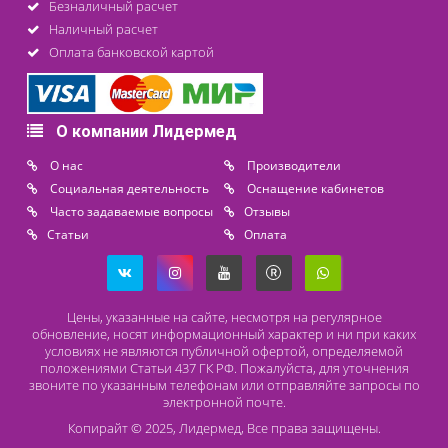
последнее обновление: 11-06-2024
Контакты
8 (800) 444 14 28
+7 (812) 565 23 25
+7 (911) 975 18 51
+7 (931) 388 11 60
Расходные материалы
Lidermed.rf@yandex.ru
Адрес
196626, Санкт-Петербург, Шушары, ул. Пушкинская, 10 корп. 2
Способы оплаты
Безналичный расчет
Наличный расчет