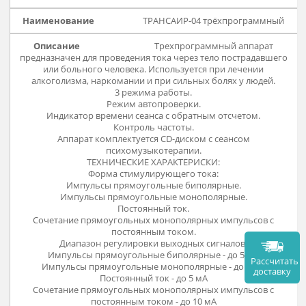
Размеры (ДхШхВ), мм - 200x111x64
Масса, кг - не более 0,5
ТРАНСАИР-04 трёхпрограммн