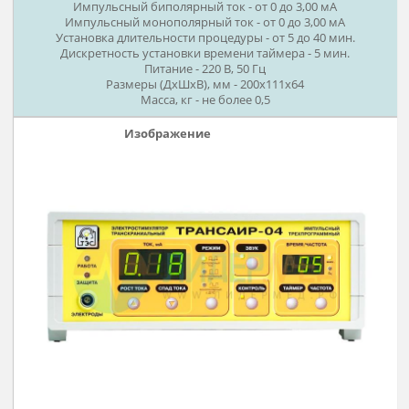
ТРАНСАИР-03 двухпрограммн
Двух программный аппарат
применяется в стационарах, амбулаториях, домашних
условиях по назначению врача под контролем медперсона
Два режима работы. Голосовой (речевой) интерфейс,
необходимый набор сервисных функций.
Гарантия бесперебойной работы весь день. Комплектует
диском с сеансом.
ТЕХНИЧЕСКИЕ ХАРАКТЕРИСТИКИ:
Форма стимулирующего тока:
1 режим - импульсы прямоугольные биполярные.
2 режим - импульсы прямоугольные монополярные.
Диапазон регулировки выходных сигналов:
Импульсный биполярный ток - от 0 до 3,00 мА
Импульсный монополярный ток - от 0 до 3,00 мА
Установка длительности процедуры - от 5 до 40 мин.
Дискретность установки времени таймера - 5 мин.
Питание - 220 В, 50 Гц