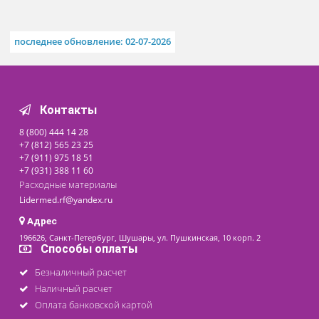
Вместе с ТЭС или отдельно от ТЭС провести процедуру
акустической стимуляции органа слуха пациента (т.е. дат
акустическую нагрузку – АН) чистыми тонами, с различн
длительностью звучания и интенсивностью каждого тона
соответствующими рельефу аудиограммы.
ТЕХНИЧЕСКИЕ ХАРАКТЕРИСТИКИ:
Форма стимулирующего тока:
Импульсы прямоугольные биполярные.
Диапазон регулировки выходных сигналов.
Импульсы прямоугольные биполярные - до 3 мА
Частота стимулирующего тока - 77,5 Гц
Число каналов аудиостимуляции - 2
Частоты аудиостимуляции (АС) - 125; 250; 500; 1000; 2000; 40
8000 Гц
Максимальное звуковое давление АС - 120 дБ
Время звучания октавных частот - от 1 до 9 с.
Время сеансов ТЭС+АС, ТЭС, АС от 15 до 45 мин.
Питание - 220В, 50Гц
Размеры, мм - 290х200х155
Вес, кг - 3