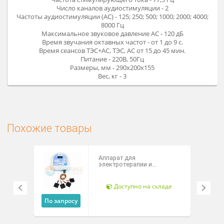
ТРАНСАИР-07 сурдологическ
Сурдологический аппарат
позволяет проводить не только обычные процедуры ТЭС
терапии но используется и для лечения сенсоневрально
тугоухости методом ТЭС-терапии в сочетании с акустичес
стимуляцией.
Возможно ввести данные аудиограммы пациента в памя
аппарата или определить пороги слышимости на
стандартных частотах непосредственно на самом аппарате
режиме реального времени.