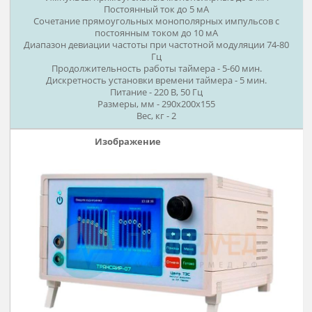
ТРАНСАИР-05 полипрограммн
Большой выбор
электровоздействия.
Контроль частоты импульса.
Индикатор времени сеанса с обратным отсчетом.
Управление частотной модуляцией и функцией
автопроверки.
Многоуровневая электронная система защиты пациента
(автоматическое отключение Трансаир–05 при нарушен
работы).
Голосовая и мелодическая поддержка всех режимов работ
регулировкой громкости.
Аппарат комплектуется CD-диском с сеансом
психомузыкотерапии.
ТЕХНИЧЕСКИЕ ХАРАКТЕРИСТИКИ:
Форма стимулирующего тока:
Импульсы прямоугольные биполярные.
Импульсы прямоугольные монополярные.