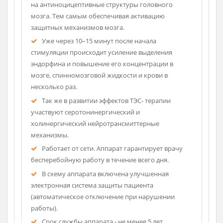
тока фиксированной частоты и длительности.
Положение электродов на голове строго
фиксировано – отрицательный электрод
располагается всегда в области лба,
положительный – за ушами.
Ток от аппарата проникает через кожу и мягкие
ткани головы, череп и действует в конечном итоге
на антиноцицептивные структуры головного
мозга. Тем самым обеспечивая активацию
защитных механизмов мозга.
Уже через 10–15 минут после начала
стимуляции происходит усиление выделения
эндорфина и повышение его концентрации в
мозге, спинномозговой жидкости и крови в
несколько раз.
Так же в развитии эффектов ТЭС- терапии