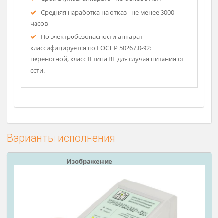
участвуют серотонинергический и
холинергический нейротрансмиттерные
механизмы.
Работает от сети. Аппарат гарантирует врачу
бесперебойную работу в течение всего дня.
В схему аппарата включена улучшенная
электронная система защиты пациента
(автоматическое отключение при нарушении
работы).
Срок службы аппарата - не менее 5 лет.
Средняя наработка на отказ - не менее 3000
часов
По электробезопасности аппарат
классифицируется по ГОСТ Р 50267.0-92:
переносной, класс II типа BF для случая питания от
сети.