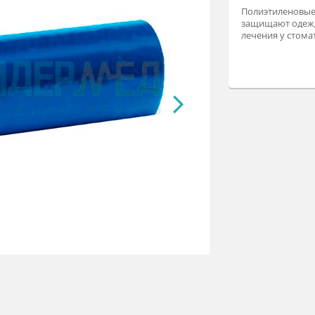
По
за
ле