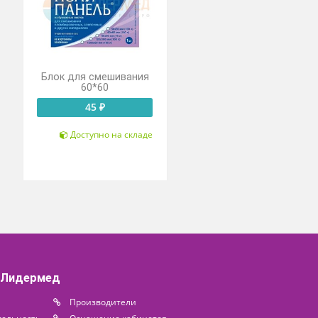
ик 2л
Блок для смешивания
60*60
 ₽
45 ₽
Под заказ
Доступно на складе