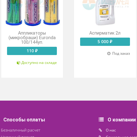
Аппликаторы
Аспирмат
(микробраши) Euronda
5 000
100/144уп.
110 ₽
Доступно на складе