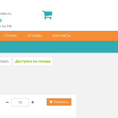
2) 565 23 25
idermed.rf@yandex.ru
800) 444 14 28
латный звонок по РФ
АЙС-ЛИСТ
СТАТЬИ
ОТЗЫВЫ
КОНТАКТЫ
Доступно на складе
6384.2368.0.18405
70 ₽
Заказать