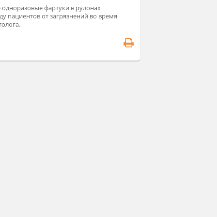
лиэтиленовые одноразовые фартуки в рулонах
щищают одежду пациентов от загрязнений во время
чения у стоматолога.