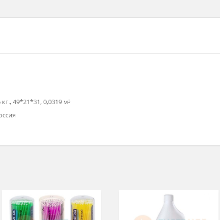
шт/уп
п., 16 кг., 49*21*31, 0,0319 м³
сти», Россия