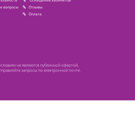
 компании Лидермед
нас
Производители
циальная деятельность
Оснащение кабинетов
сто задаваемые вопросы
Отзывы
атьи
Oплата
 ни при каких условиях не являются публичной офертой,