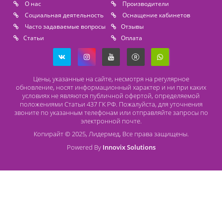
Lidermed.rf@yandex.ru
Адрес
196626, Санкт-Петербург, Шушары, ул. Пушкинская, 10 корп. 2
Способы оплаты
Безналичный расчет
Наличный расчет
Оплата банковской картой
О компании Лидермед
O нас
Производители
Социальная деятельность
Оснащение кабинетов
Часто задаваемые вопросы
Отзывы
Статьи
Oплата