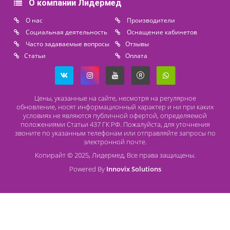
Lidermed.rf@yandex.ru
Адрес
196626, Санкт-Петербург, Шушары, ул. Пушкинская, 10 корп. 2
Способы оплаты
Безналичный расчет
Наличный расчет
Оплата банковской картой
О компании Лидермед
O нас
Производители
Социальная деятельность
Оснащение кабинетов
Часто задаваемые вопросы
Отзывы
Статьи
Oплата