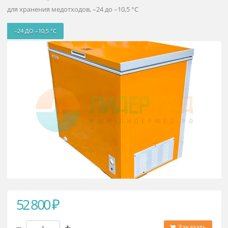
Холодильник специализированн
"Кондор 25"
для хранения медотходов, –24 до –10,5 °С
–24 ДО –10,5 °С