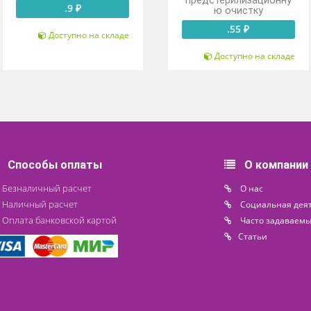
Колпачки
Колпа
алюминиевые К2-20
алюминиевы
(12А20)
прошед
предстерили
.9 ₽
ю очис
.55 
Доступно на складе
Доступн
Способы оплаты
О