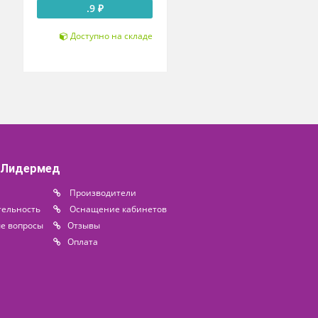
чки
Колпачки
е К2-20
алюминиевые К2-20
шие
(цветные)
зационну
.9 ₽
тку
₽
Доступно на складе
о на складе
 компании Лидермед