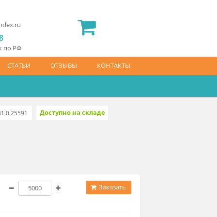
2) 565 23 25
idermed.rf@yandex.ru
800) 444 14 28
латный звонок по РФ
АЙС-ЛИСТ
СТАТЬИ
ОТЗЫВЫ
КОНТАКТЫ
Доступно на складе
Б34)
10444.231.0.25591
.3 ₽
Заказать