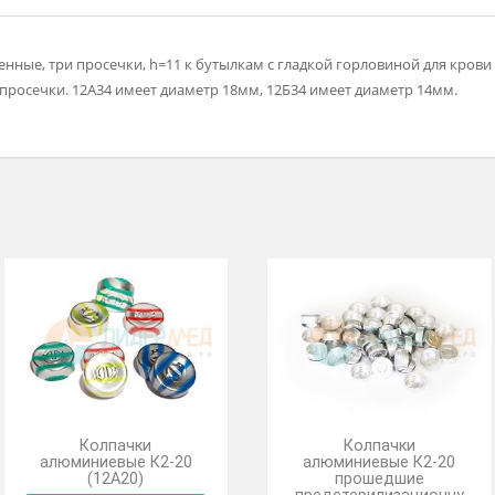
рашенные, три просечки, h=11 к бутылкам с гладкой горловин
льной просечки. 12А34 имеет диаметр 18мм, 12Б34 имеет диаме