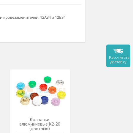
ой для крови и кровезаменителей. 12А34 и 12Б34
тр 14мм.