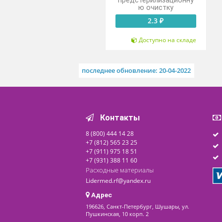
Колпачки
алюминиевые К3-34
(12А34), прошедшие
предстерилизационну
ю очистку
2.3 ₽
Доступно на складе
последнее обновление: 20-04-2022
Контакты
8 (800) 444 14 28