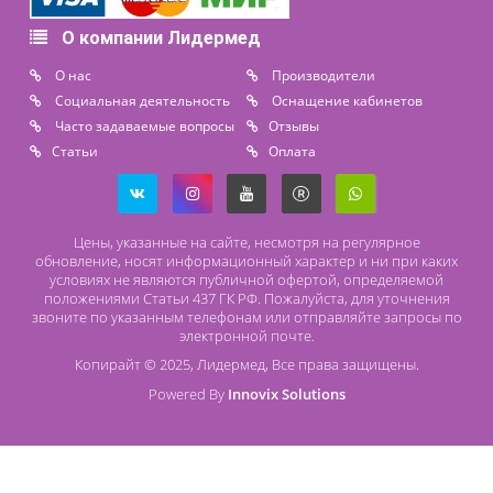
+7 (911) 975 18 51
+7 (931) 388 11 60
Расходные материалы
Lidermed.rf@yandex.ru
Адрес
196626, Санкт-Петербург, Шушары, ул. Пушкинская, 10 корп. 2
Способы оплаты
Безналичный расчет
Наличный расчет
Оплата банковской картой
О компании Лидермед
O нас
Производители
Социальная деятельность
Оснащение кабинетов
Часто задаваемые вопросы
Отзывы