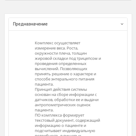
Фирма-изготовитель: ТВЕС Тулиновский
приборостроительный завод
Предназначение
яет
Комплекс осуществляет
Компле
а,
измерение веса. Роста,
измере
толщин
окружности плеча, толщин
окружн
д трицепсом и
жировой складки под трицепсом и
жирово
ленных
проведения определенных
прове
ляющих
вычислений. Позволяющих
вычис
характере и
принять решение о характере и
принят
го питания
способе энтерального питания
способ