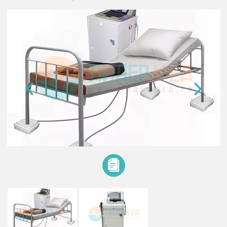
Комплекс аппаратно-программн
соматометрический «Медик»