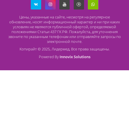
196626, Санкт-Петербург, Шушары, ул. Пушкинская, 10 корп. 2
Способы оплаты
Безналичный расчет
Наличный расчет
Оплата банковской картой
О компании Лидермед
O нас
Производители
Социальная деятельность
Оснащение кабинетов
Часто задаваемые вопросы
Отзывы
Статьи
Oплата
Цены, указанные на сайте, несмотря на регулярное
обновление, носят информационный характер и ни при как