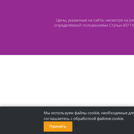
Контакты
8 (800) 444 14 28
+7 (812) 565 23 25
+7 (911) 975 18 51
+7 (931) 388 11 60
Расходные материалы
Lidermed.rf@yandex.ru
Адрес
196626, Санкт-Петербург, Шушары, ул.
Пушкинская, 10 корп. 2
Цены, указанные на сайте, несмот
определяемой положениями Статьи 