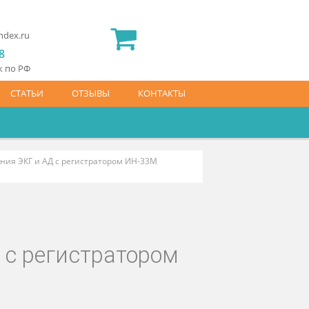
2) 565 23 25
idermed.rf@yandex.ru
800) 444 14 28
латный звонок по РФ
АЙС-ЛИСТ
СТАТЬИ
ОТЗЫВЫ
КОНТАКТЫ
о мониторирования ЭКГ и АД с регистратором ИН-33М
 и АД с регистратором