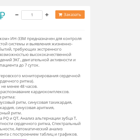
95 000 ₽
Заказать
мплекс «Медиком» ИН-33М предназначен для контроля
рдечнососудистой системы и выявления жизненно-
рожающих событий, требующих экстренного
агирования с возможностью высококачественной
писи трех отведений ЭКГ, двигательной активности и
ложения тела пациента до 7 суток.
парат для холтеровского мониторирования сердечной
ятельности (сердечного ритма).
12 каналов ЭКГ не менее 48 часов.
томатическое распознавание кардиокомплексов.
явление типов ритма:
рмальный синусовый ритм, синусовая тахикардия,
нусовая брадикардия, синусовая аритмия,