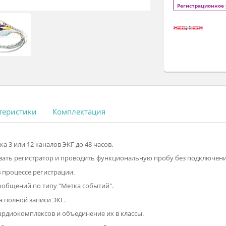
ид
Ан
Ан
ан
ак
Р
 характеристики
Комплектация
работка 3 или 12 каналов ЭКГ до 48 часов.