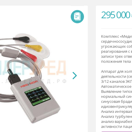
)
2
Ко
се
уг
ре
за
по
Ап
де
3/
Ав
Вы
но
си