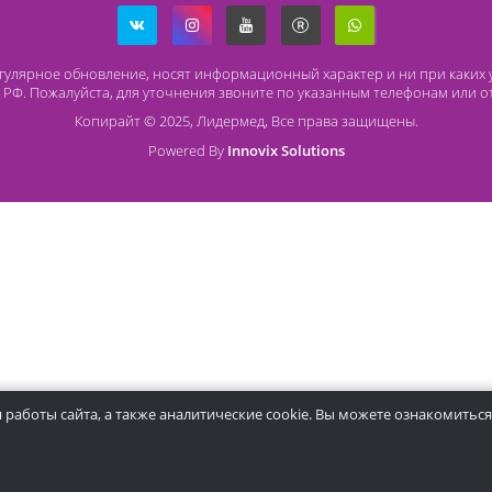
Способы оплаты
О
Безналичный расчет
O 
Наличный расчет
Со
Оплата банковской картой
Ча
Ст
ря на регулярное обновление, носят информационный характер и
437 ГК РФ. Пожалуйста, для уточнения звоните по указанным те
Копирайт © 2025, Лидермед, Все права защищ
Powered By
Innovix Solutions