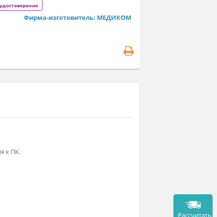
иовентрикулярный ритм.
ализ интервала PQ и QT, Анализ альтернации зубца Т,
ализ турбулентности сердечного ритма, Спектральный
ализ вариабельности, Автоматический анализ
тивности пациента с построением таблиц и графиков.
егистрационное удостоверение
Фирма-изготовитель: МЕДИКОМ