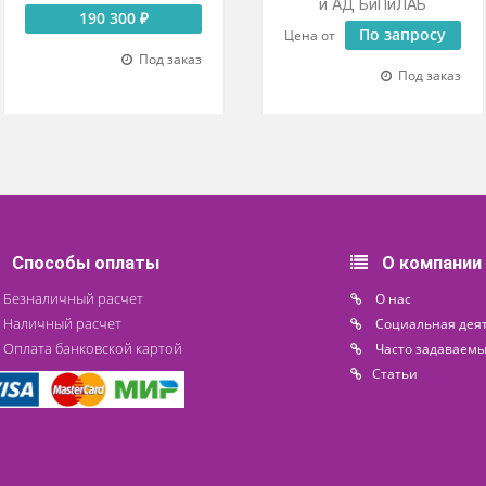
Монитор
Регистрат
комбинированный ЭКГ
суточн
И АД МЭКГ-ДП-НС-01м
мониториров
и АД Би
190 300 ₽
По 
Цена от
Под заказ