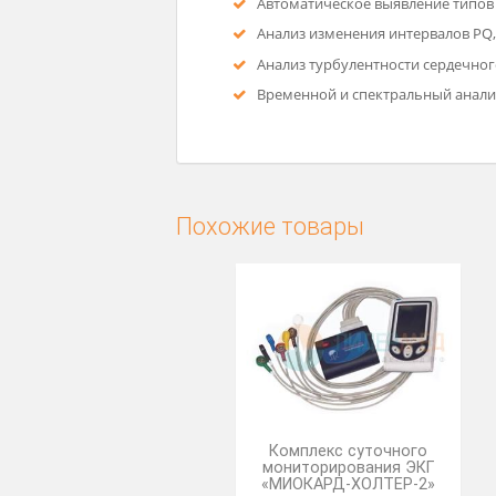
Цветной экран позволяет 
Предварительная обработка
Качественная запись голо
Возможность быстрого про
Автоматическое распознов
Автоматическое выявление
Анализ изменения интервало
Анализ турбулентности се
Временной и спектральный
Похожие товары