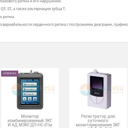
настраивать регистратор и проводить функциональную пробу бе
 ЭКГ в процессе регистрации.
совых сообщений по типу "Метка событий".
смотра полной записи ЭКГ.
ание кардиокомплексов и объединение их в классы.
 типов базового ритма и его нарушений.
в PQ, QT, ST, а также альтернации зубца T.
рдечного ритма.
 анализ вариабельности сердечного ритма с построением диаг
НОВИНКА