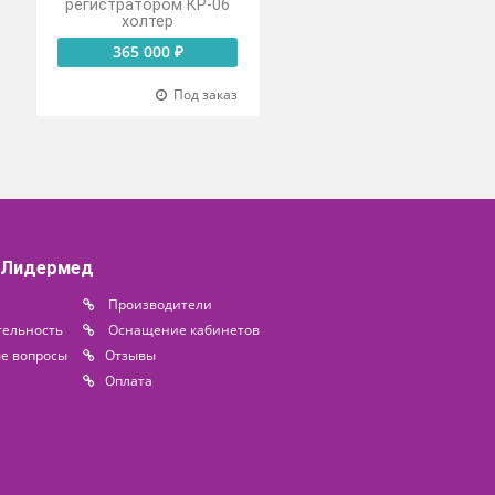
Комплекс суточного
ор для
мониторирования ЭКГ
ого
и АД «Медиком-
ания ЭКГ
комби» с
ПиЛАБ
регистратором КР-06
холтер
запросу
365 000 ₽
Под заказ
Под заказ