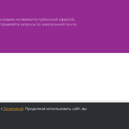
 компании Лидермед
нас
Производители
циальная деятельность
Оснащение кабинетов
сто задаваемые вопросы
Отзывы
атьи
Oплата
 ни при каких условиях не являются публичной офертой,
лефонам или отправляйте запросы по электронной почте.
ены.