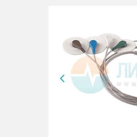
ИН-33М (холтер
Регистратор 3/12 канальный