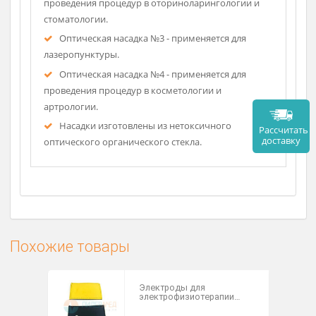
Оптическая насадка №1 - применяется для
проведения процедур в гинекологии и
проктологии.
Оптическая насадка №2 - применяется для
проведения процедур в оториноларингологии и
стоматологии.
Оптическая насадка №3 - применяется для
лазеропунктуры.
Оптическая насадка №4 - применяется для
проведения процедур в косметологии и
артрологии.
Насадки изготовлены из нетоксичного
Рассч
дост
оптического органического стекла.