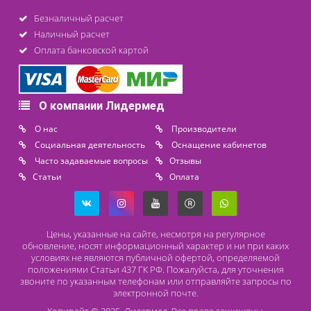
Контакты
8 (800) 444 14 28
+7 (812) 565 23 25
+7 (911) 975 18 51
+7 (931) 388 11 60
Расходные материалы
Lidermed.rf@yandex.ru
Адрес
196626, Санкт-Петербург, Шушары, ул. Пушкинская, 10 корп. 2
Способы оплаты
Безналичный расчет
Наличный расчет
Оплата банковской картой
О компании Лидермед