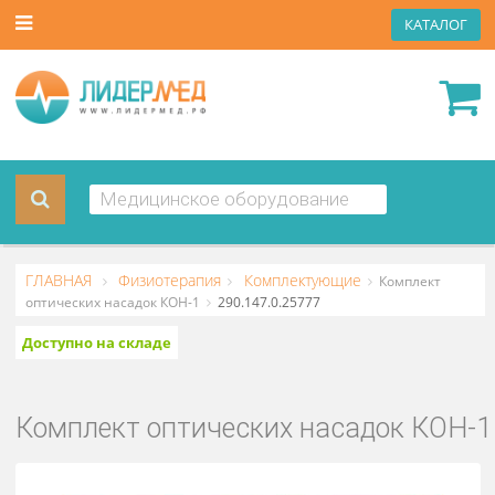
КАТА
ГЛАВНАЯ
Физиотерапия
Комплектующие
Комплект
оптических насадок КОН-1
290.147.0.25777
Доступно на складе
Комплект оптических насадок К