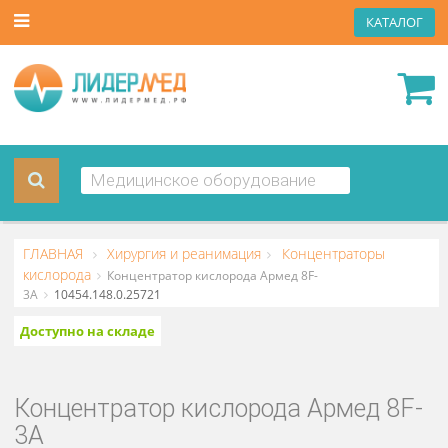
КАТА
ГЛАВНАЯ
Хирургия и реанимация
Концентраторы
кислорода
Концентратор кислорода Армед 8F-
3A
10454.148.0.25721
Доступно на складе