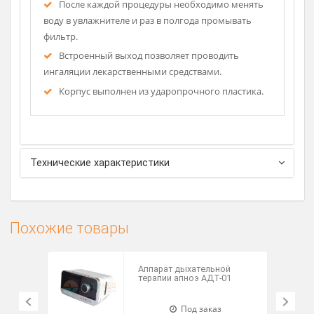
Широкая ручка и маневренные колеса
обеспечивают удобное перемещение устройства.
Регулировать работу можно также с помощью
пульта.
Система увлажнения предупреждает
возможное «пересушивание» дыхательных путей
Рассч
дост
во время процедуры оксигенотерапии.
После каждой процедуры необходимо менять
воду в увлажнителе и раз в полгода промывать
фильтр.
Встроенный выход позволяет проводить
ингаляции лекарственными средствами.
Корпус выполнен из ударопрочного пластика.