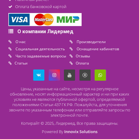
Контакты
8 (800) 444 14 28
+7 (812) 565 23 25
+7 (911) 975 18 51
+7 (931) 388 11 60
Расходные материалы
Lidermed.rf@yandex.ru
Адрес
196626, Санкт-Петербург, Шушары, ул. Пушкинская, 10 корп. 2
Способы оплаты
Безналичный расчет
Наличный расчет
Оплата банковской картой
О компании Лидермед
O нас
Производители