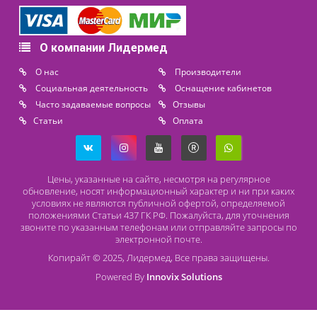
+7 (911) 975 18 51
+7 (931) 388 11 60
Расходные материалы
Lidermed.rf@yandex.ru
Адрес
196626, Санкт-Петербург, Шушары, ул. Пушкинская, 10 корп. 2
Способы оплаты
Безналичный расчет
Наличный расчет
Оплата банковской картой
О компании Лидермед
O нас
Производители
Социальная деятельность
Оснащение кабинетов
Часто задаваемые вопросы
Отзывы
Статьи
Oплата