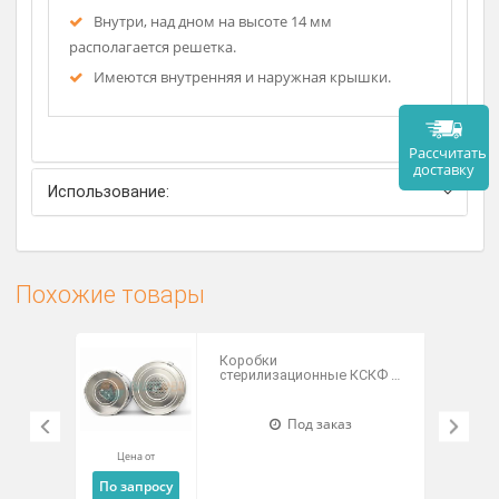
Описание
Дно поднято на высоту 9 см.
У основания с одной стороны имеется доступ к
крану, ввинченному в дно.
Внутри, над дном на высоте 14 мм
располагается решетка.
Имеются внутренняя и наружная крышки.
Рассч
дост
Использование:
Похожие товары