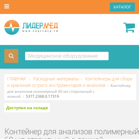
КАТА
ГЛАВНАЯ
Расходные материалы
Контейнеры для сб
и хранения острого инструментария и анализов
Контей
для анализов полимерный 60 мл стерильный с
ложкой
5377.2368.0.17319
Доступно на складе