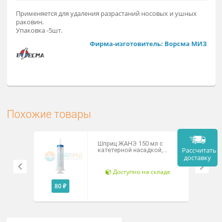
Заказат
Арт. К-139
Применяется для удаления разрастаний носовых и ушных
раковин.
Упаковка -5шт.
Фирма-изготовитель: Ворсма М
Похожие товары
Шприц ЖАНЭ 150 мл с
Рассч
катетерной насадкой,