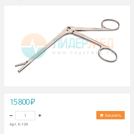
Конхотом со щелевидным
отверстием № 1
15 800 ₽