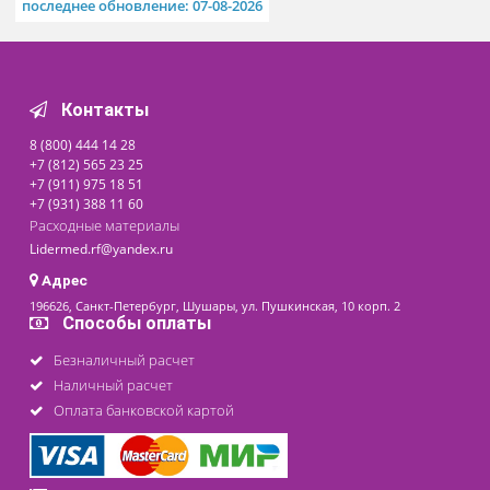
МИМ, Россия
дост
Доступно на складе
80 ₽
последнее обновление: 07-08-2026
Контакты
8 (800) 444 14 28
+7 (812) 565 23 25
+7 (911) 975 18 51
+7 (931) 388 11 60
Расходные материалы
Lidermed.rf@yandex.ru
Адрес