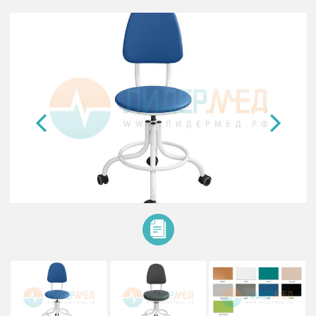
Кресло на винтовой опоре КР01
Винтовая опора. Разлёт (диаметр) опоры 530 мм. Кольцо жёст