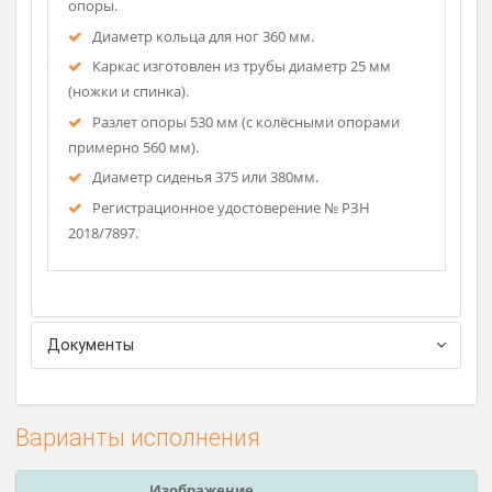
зеленый, светло-серый.
Качественные итальянские колесные опоры,
под заказ может поставляться на глайдерах
(заглушки, компенсирующие неровность пола) или
на ПРОРЕЗИНЕННЫХ колесных опорах (опция).
Высота сиденья регулируется от 440 до 560 мм
или 470 до 590 мм с помощью надежной винтовой
опоры.
Диаметр кольца для ног 360 мм.
Каркас изготовлен из трубы диаметр 25 мм
(ножки и спинка).
Разлет опоры 530 мм (с колёсными опорами
примерно 560 мм).
Диаметр сиденья 375 или 380мм.
Регистрационное удостоверение № РЗН
2018/7897.