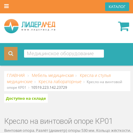
КАТА
ГЛАВНАЯ
Мебель медицинская
Кресла и стулья
медицинские
Кресла лабораторные
Кресло на винтов
опоре КР01
10519.223.142.23729
Доступно на складе