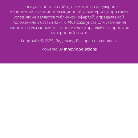
Lidermed.rf@yandex.ru
Адрес
196626, Санкт-Петербург, Шушары, ул. Пушкинская, 10 корп. 2
Способы оплаты
Безналичный расчет
Наличный расчет
Оплата банковской картой
О компании Лидермед
O нас
Производители
Социальная деятельность
Оснащение кабинетов
Часто задаваемые вопросы
Отзывы
Статьи
Oплата