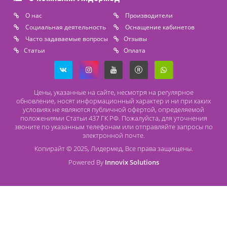
Расходные материалы
Lidermed.rf@yandex.ru
Адрес
196626, Санкт-Петербург, Шушары, ул. Пушкинская, 10 корп. 2
Способы оплаты
Безналичный расчет
Наличный расчет
Оплата банковской картой
О компании Лидермед
O нас
Производители
Социальная деятельность
Оснащение кабинетов
Часто задаваемые вопросы
Отзывы
Статьи
Oплата